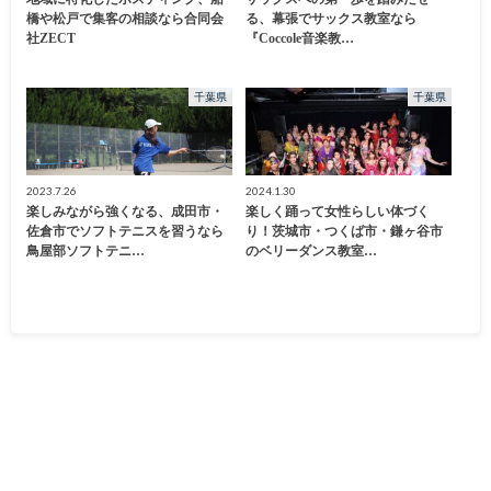
橋や松戸で集客の相談なら合同会
る、幕張でサックス教室なら
社ZECT
『Coccole音楽教…
千葉県
千葉県
2023.7.26
2024.1.30
楽しみながら強くなる、成田市・
楽しく踊って女性らしい体づく
佐倉市でソフトテニスを習うなら
り！茨城市・つくば市・鎌ヶ谷市
鳥屋部ソフトテニ…
のベリーダンス教室…