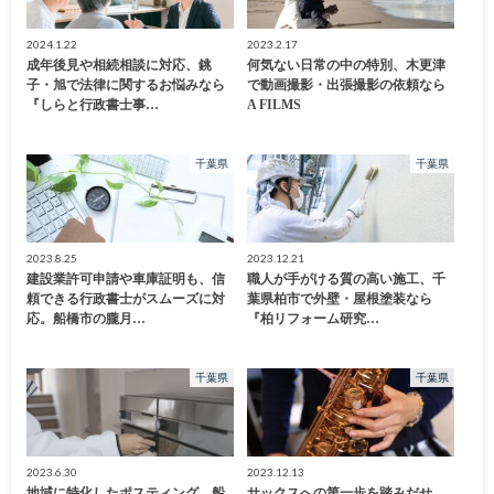
2024.1.22
2023.2.17
成年後見や相続相談に対応、銚
何気ない日常の中の特別、木更津
子・旭で法律に関するお悩みなら
で動画撮影・出張撮影の依頼なら
『しらと行政書士事…
A FILMS
千葉県
千葉県
2023.8.25
2023.12.21
建設業許可申請や車庫証明も、信
職人が手がける質の高い施工、千
頼できる行政書士がスムーズに対
葉県柏市で外壁・屋根塗装なら
応。船橋市の朧月…
『柏リフォーム研究…
千葉県
千葉県
2023.6.30
2023.12.13
地域に特化したポスティング、船
サックスへの第一歩を踏みだせ