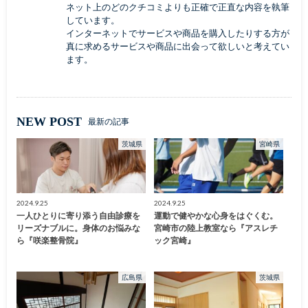
ネット上のどのクチコミよりも正確で正直な内容を執筆
しています。
インターネットでサービスや商品を購入したりする方が
真に求めるサービスや商品に出会って欲しいと考えてい
ます。
NEW POST
最新の記事
茨城県
宮崎県
2024.9.25
2024.9.25
一人ひとりに寄り添う自由診療を
運動で健やかな心身をはぐくむ。
リーズナブルに。身体のお悩みな
宮崎市の陸上教室なら『アスレチ
ら『咲楽整骨院』
ック宮崎』
広島県
茨城県