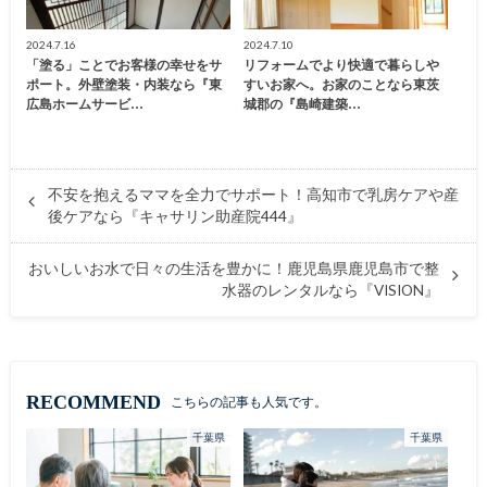
2024.7.16
2024.7.10
「塗る」ことでお客様の幸せをサ
リフォームでより快適で暮らしや
ポート。外壁塗装・内装なら『東
すいお家へ。お家のことなら東茨
広島ホームサービ…
城郡の『島崎建築…
不安を抱えるママを全力でサポート！高知市で乳房ケアや産
後ケアなら『キャサリン助産院444』
おいしいお水で日々の生活を豊かに！鹿児島県鹿児島市で整
水器のレンタルなら『VISION』
RECOMMEND
こちらの記事も人気です。
千葉県
千葉県