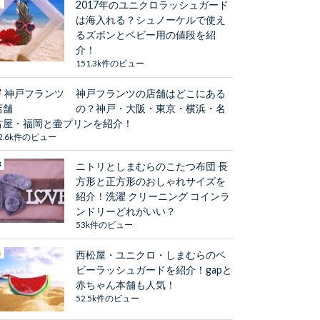
2017年のユニクロラッシュガード
は海入れる？シュノーケルで使え
るズボンとベビー用の値段を紹
介！
151.3k件のビュー
神戸フランツの店舗はどこにある
の？神戸・大阪・東京・横浜・名
古屋・福岡と壷プリンを紹介！
2.6k件のビュー
ニトリとしまむらのこたつ布団 長
方形と正方形のおしゃれサイズを
紹介！洗濯 クリーニング コインラ
ンドリーどれがいい？
53k件のビュー
西松屋・ユニクロ・しまむらのベ
ビーラッシュガードを紹介！gapと
赤ちゃん本舗も人気！
52.5k件のビュー