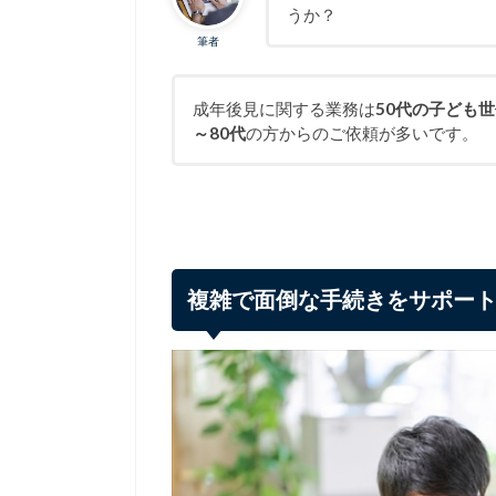
うか？
筆者
成年後見に関する業務は
50代の子ども
～80代
の方からのご依頼が多いです。
複雑で面倒な手続きをサポー