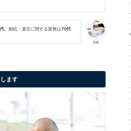
世代
、相続・遺言に関する業務は
70代
代表
トします