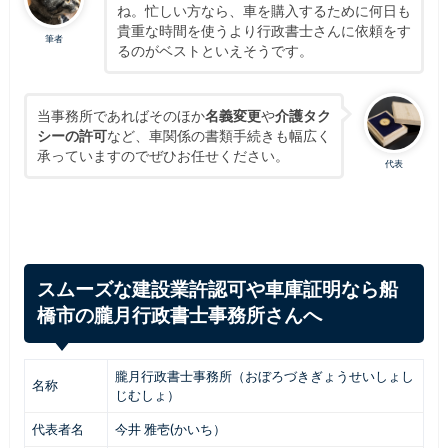
ね。忙しい方なら、車を購入するために何日も
貴重な時間を使うより行政書士さんに依頼をす
筆者
るのがベストといえそうです。
当事務所であればそのほか
名義変更
や
介護タク
シーの許可
など、車関係の書類手続きも幅広く
承っていますのでぜひお任せください。
代表
スムーズな建設業許認可や車庫証明なら船
橋市の朧月行政書士事務所さんへ
朧月
行政
書士
事務
所
（おぼろづきぎょうせいしょし
名称
じむしょ）
代表者名
今井 雅壱(かいち）