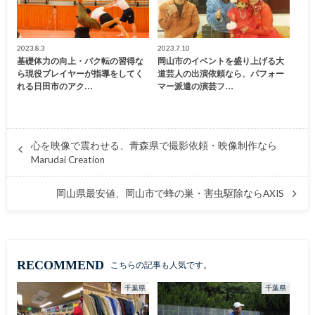
2023.8.3
2023.7.10
基礎体力の向上・バク転の習得な
岡山市のイベントを盛り上げる大
ら現役プレイヤーが指導をしてく
道芸人の出演依頼なら、パフォー
れる日田市のアク…
マー派遣の演芸フ…
心を映像で震わせる、青森県で撮影依頼・映像制作なら
Marudai Creation
岡山県最安値、岡山市で蜂の巣・害虫駆除ならAXIS
RECOMMEND
こちらの記事も人気です。
千葉県
千葉県