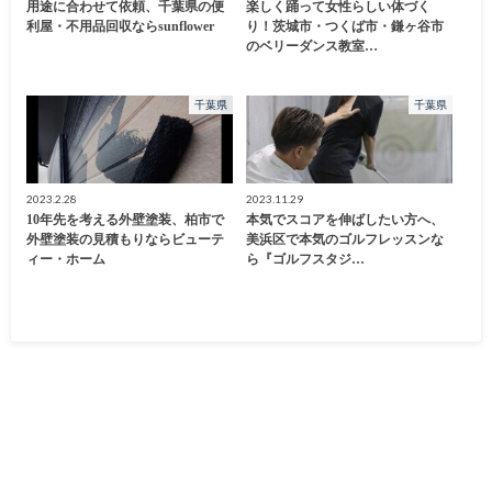
用途に合わせて依頼、千葉県の便
楽しく踊って女性らしい体づく
利屋・不用品回収ならsunflower
り！茨城市・つくば市・鎌ヶ谷市
のベリーダンス教室…
千葉県
千葉県
2023.2.28
2023.11.29
10年先を考える外壁塗装、柏市で
本気でスコアを伸ばしたい方へ、
外壁塗装の見積もりならビューテ
美浜区で本気のゴルフレッスンな
ィー・ホーム
ら『ゴルフスタジ…