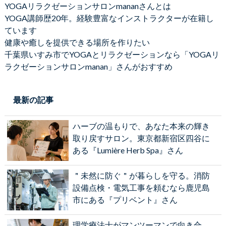
YOGAリラクゼーションサロンmananさんとは
YOGA講師歴20年。経験豊富なインストラクターが在籍し
ています
健康や癒しを提供できる場所を作りたい
千葉県いすみ市でYOGAとリラクゼーションなら「YOGAリ
ラクゼーションサロンmanan」さんがおすすめ
最新の記事
ハーブの温もりで、あなた本来の輝き
取り戻すサロン。東京都新宿区四谷に
ある『Lumière Herb Spa』さん
＂未然に防ぐ＂が暮らしを守る。消防
設備点検・電気工事を頼むなら鹿児島
市にある『プリベント』さん
理学療法士がマンツーマンで向き合