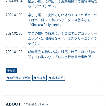
2024.03.04
幅広い施工に対応、千葉県船橋市で住宅塗装な
ら『アプリシエン』
2024.01.30
楽しく踊って女性らしい体づくり！茨城市・つ
くば市・鎌ヶ谷市のベリーダンス教室なら
『Sharara Bellydance』
2024.01.30
プロの技術で綺麗に、千葉県でエアコンクリー
ニング・定期清掃なら『ハウスクリーニングシ
ャイン』
2024.01.22
成年後見や相続相談に対応、銚子・旭で法律に
関するお悩みなら『しらと行政書士事務所』
千葉県
建設業許可申請
船橋市
車庫証明
ABOUT
この記事をかいた人