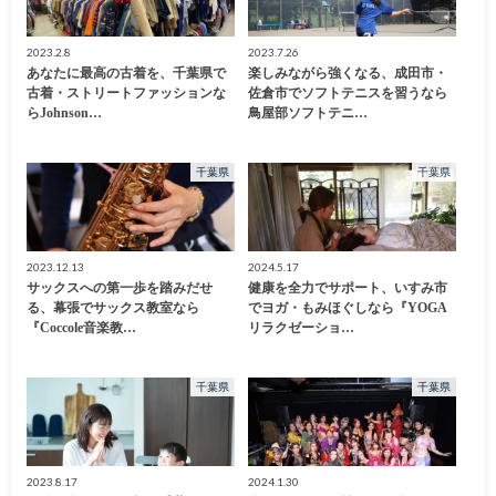
2023.2.8
2023.7.26
あなたに最高の古着を、千葉県で
楽しみながら強くなる、成田市・
古着・ストリートファッションな
佐倉市でソフトテニスを習うなら
らJohnson…
鳥屋部ソフトテニ…
千葉県
千葉県
2023.12.13
2024.5.17
サックスへの第一歩を踏みだせ
健康を全力でサポート、いすみ市
る、幕張でサックス教室なら
でヨガ・もみほぐしなら『YOGA
『Coccole音楽教…
リラクゼーショ…
千葉県
千葉県
2023.8.17
2024.1.30