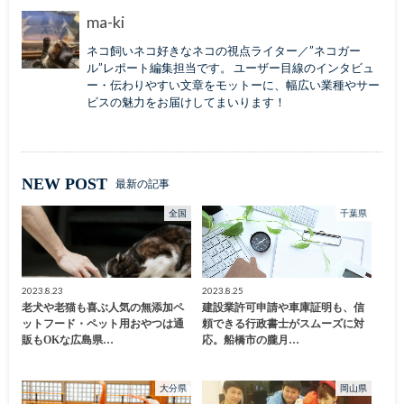
ma-ki
ネコ飼いネコ好きなネコの視点ライター／”ネコガー
ル”レポート編集担当です。 ユーザー目線のインタビュ
ー・伝わりやすい文章をモットーに、幅広い業種やサー
ビスの魅力をお届けしてまいります！
NEW POST
最新の記事
全国
千葉県
2023.8.23
2023.8.25
老犬や老猫も喜ぶ人気の無添加ペ
建設業許可申請や車庫証明も、信
ットフード・ペット用おやつは通
頼できる行政書士がスムーズに対
販もOKな広島県…
応。船橋市の朧月…
大分県
岡山県