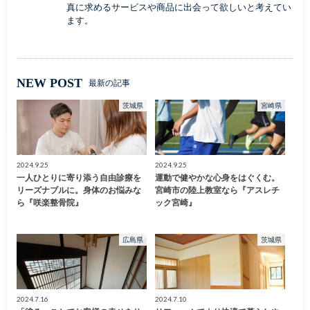
真に求めるサービスや商品に出会って欲しいと考えてい
ます。
NEW POST
最新の記事
茨城県
宮崎県
2024.9.25
2024.9.25
一人ひとりに寄り添う自由診療を
運動で健やかな心身をはぐくむ。
リーズナブルに。身体のお悩みな
宮崎市の陸上教室なら『アスレチ
ら『咲楽整骨院』
ック宮崎』
広島県
茨城県
2024.7.16
2024.7.10