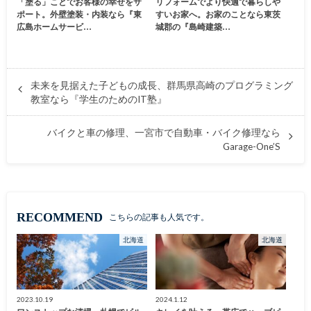
「塗る」ことでお客様の幸せをサ
リフォームでより快適で暮らしや
ポート。外壁塗装・内装なら『東
すいお家へ。お家のことなら東茨
広島ホームサービ…
城郡の『島崎建築…
未来を見据えた子どもの成長、群馬県高崎のプログラミング
教室なら『学生のためのIT塾』
バイクと車の修理、一宮市で自動車・バイク修理なら
Garage-One’S
RECOMMEND
こちらの記事も人気です。
北海道
北海道
2023.10.19
2024.1.12