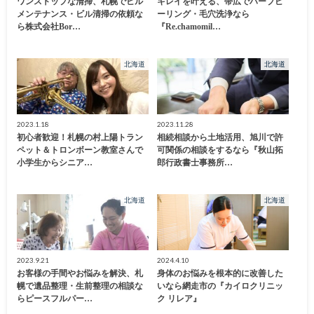
ワンストップな清掃、札幌でビル
キレイを叶える、帯広でハーブピ
メンテナンス・ビル清掃の依頼な
ーリング・毛穴洗浄なら
ら株式会社Bor…
『Re.chamomil…
北海道
北海道
2023.1.18
2023.11.28
初心者歓迎！札幌の村上陽トラン
相続相談から土地活用、旭川で許
ペット＆トロンボーン教室さんで
可関係の相談をするなら『秋山拓
小学生からシニア…
郎行政書士事務所…
北海道
北海道
2023.9.21
2024.4.10
お客様の手間やお悩みを解決、札
身体のお悩みを根本的に改善した
幌で遺品整理・生前整理の相談な
いなら網走市の『カイロクリニッ
らピースフルパー…
ク リレア』