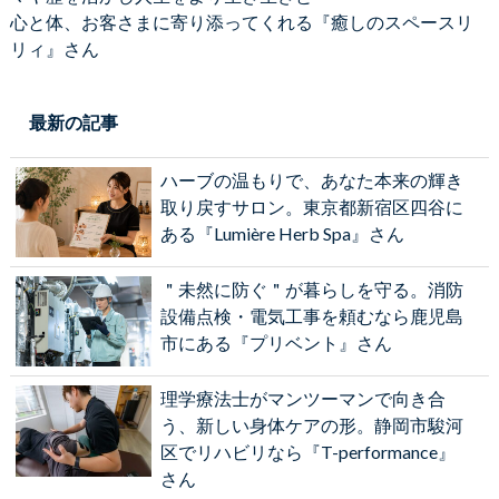
心と体、お客さまに寄り添ってくれる『癒しのスペースリ
リィ』さん
最新の記事
ハーブの温もりで、あなた本来の輝き
取り戻すサロン。東京都新宿区四谷に
ある『Lumière Herb Spa』さん
＂未然に防ぐ＂が暮らしを守る。消防
設備点検・電気工事を頼むなら鹿児島
市にある『プリベント』さん
理学療法士がマンツーマンで向き合
う、新しい身体ケアの形。静岡市駿河
区でリハビリなら『T-performance』
さん