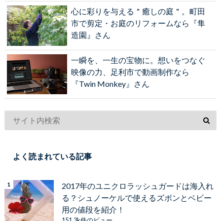
心に彩りを与える＂癒しの庭＂。町田
市で剪定・お庭のリフォームなら『隼
造園』さん
一瞬を、一生の宝物に。想いをつなぐ
映像の力、足利市で動画制作なら
『Twin Monkey』さん
よく読まれている記事
2017年のユニクロラッシュガードは海入れ
る？シュノーケルで使えるズボンとベビー
用の値段を紹介！
151.3k件のビュー