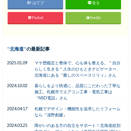
はてブ
送る
Pocket
feedly
北海道
の最新記事
2025.01.09
マヤ歴鑑定と整体で、心も体も整える。＂自分
らしく生きる＂人生のひもときナビゲーター、
北海道にある『癒しのスペースリリィ』さん
2024.10.02
暮らしをより快適に、品質にこだわった丁寧な
施工。札幌市でエアコン工事・電気工事は
『NSD電設』さん
2024.04.17
札幌でデザイン・機能性を追求したリフォーム
なら『濵野創建』
2024.03.25
障がいのある方の自立をサポート！北海道紋別