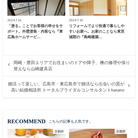
2024.7.16
2024.7.10
「塗る」ことでお客様の幸せをサ
リフォームでより快適で暮らしや
ポート。外壁塗装・内装なら『東
すいお家へ。お家のことなら東茨
広島ホームサービ…
城郡の『島崎建築…
岡崎・豊田エリアでお住まいのドアや障子、襖の修理や張り
替えなら山崎建具店
婚活って楽しい、広島市・東広島市で婚活なら出会いの質が
高い結婚相談所 トータルブライダルコンサルタントhanano
RECOMMEND
こちらの記事も人気です。
京都府
京都府