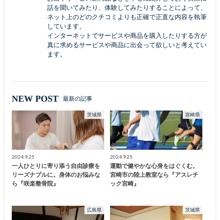
話を聞いてみたり、体験してみたりすることによって、
ネット上のどのクチコミよりも正確で正直な内容を執筆
しています。
インターネットでサービスや商品を購入したりする方が
真に求めるサービスや商品に出会って欲しいと考えてい
ます。
NEW POST
最新の記事
茨城県
宮崎県
2024.9.25
2024.9.25
一人ひとりに寄り添う自由診療を
運動で健やかな心身をはぐくむ。
リーズナブルに。身体のお悩みな
宮崎市の陸上教室なら『アスレチ
ら『咲楽整骨院』
ック宮崎』
広島県
茨城県