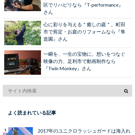
区でリハビリなら『T-performance』
さん
心に彩りを与える＂癒しの庭＂。町田
市で剪定・お庭のリフォームなら『隼
造園』さん
一瞬を、一生の宝物に。想いをつなぐ
映像の力、足利市で動画制作なら
『Twin Monkey』さん
よく読まれている記事
2017年のユニクロラッシュガードは海入れ