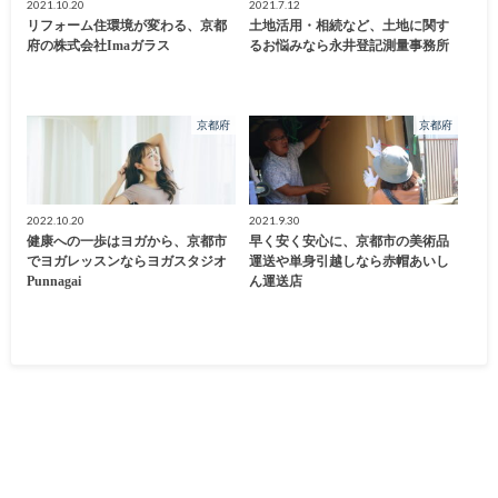
2021.10.20
2021.7.12
リフォーム住環境が変わる、京都
土地活用・相続など、土地に関す
府の株式会社Imaガラス
るお悩みなら永井登記測量事務所
京都府
京都府
2022.10.20
2021.9.30
健康への一歩はヨガから、京都市
早く安く安心に、京都市の美術品
でヨガレッスンならヨガスタジオ
運送や単身引越しなら赤帽あいし
Punnagai
ん運送店