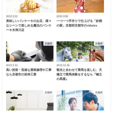
2022.3.22
2020.9.28
美味しいパンケーキのお店、様々
一つ一つ手作りで仕上げる「妖精
なシーンで楽しめる魔法のパンケ
の家」京都府京都市のvidarica
ーキ木津川店
京都府
京都府
2021.5.12
2023.12.18
高い技術・迅速な屋根修理や工事
観光と合わせて乗馬を楽しむ、天
なら京都市の栄伸工業
橋立で乗馬体験をするなら『橋立
の馬屋』
京都府
京都府