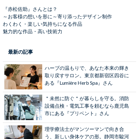
『赤松佐助』さんとは？
～お客様の想いを形に～寄り添ったデザイン制作
わくわく・楽しい気持ちになる作品
魅力的な作品・高い技術力
最新の記事
ハーブの温もりで、あなた本来の輝き
取り戻すサロン。東京都新宿区四谷に
ある『Lumière Herb Spa』さん
＂未然に防ぐ＂が暮らしを守る。消防
設備点検・電気工事を頼むなら鹿児島
市にある『プリベント』さん
理学療法士がマンツーマンで向き合
う、新しい身体ケアの形。静岡市駿河