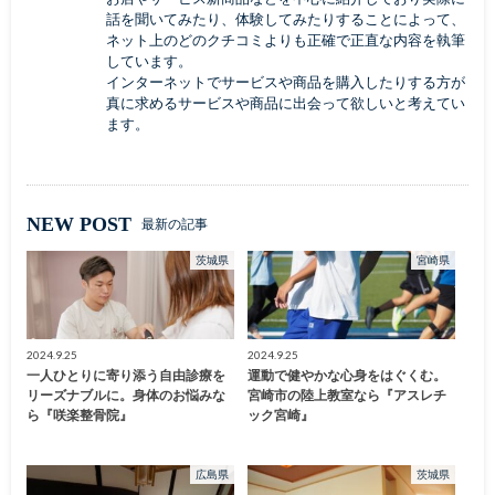
話を聞いてみたり、体験してみたりすることによって、
ネット上のどのクチコミよりも正確で正直な内容を執筆
しています。
インターネットでサービスや商品を購入したりする方が
真に求めるサービスや商品に出会って欲しいと考えてい
ます。
NEW POST
最新の記事
茨城県
宮崎県
2024.9.25
2024.9.25
一人ひとりに寄り添う自由診療を
運動で健やかな心身をはぐくむ。
リーズナブルに。身体のお悩みな
宮崎市の陸上教室なら『アスレチ
ら『咲楽整骨院』
ック宮崎』
広島県
茨城県