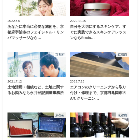
2022.5.6
2020.11.20
あなたに本当に必要な施術を、京
自分を大切にするスキンケア、す
都府宇治市のフェイシャル・リン
ぐに実践できるスキンケアレッス
パマッサージなら…
ンならfumin…
京都府
京都府
2021.7.12
2022.7.25
土地活用・相続など、土地に関す
エアコンのクリーニングから取り
るお悩みなら永井登記測量事務所
付け・修理まで、京都府亀岡市の
A/Cクリーニン…
京都府
京都府