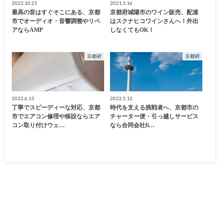
2022.10.25
2021.5.16
最高の音はすぐそこにある、京都
京都府城陽市のワイン販売、配達
市でオーディオ・音響調整やリペ
はスクナヒコワインさんへ！外出
アならAMP
しなくてもOK！
京都府
京都府
2022.6.13
2022.5.12
丁寧でスピーディーな対応、京都
時代を支える挑戦者へ、京都市の
市でエアコン修理や移設ならエア
チャーター便・引っ越しサービス
コン取り付けウェ…
なら合同会社fi…