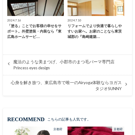
2024.7.16
2024.7.10
「塗る」ことでお客様の幸せをサ
リフォームでより快適で暮らしや
ポート。外壁塗装・内装なら『東
すいお家へ。お家のことなら東茨
広島ホームサービ…
城郡の『島崎建築…
魔法のような美まつげ、小郡市のまつ毛パーマ専門店
Princess eyes design
心身を解き放つ、東広島市で唯一のAiryoga体験ならヨガス
タジオSUNNY
RECOMMEND
こちらの記事も人気です。
京都府
京都府