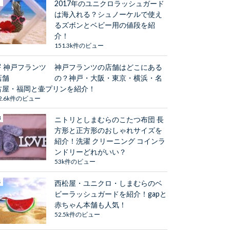
2017年のユニクロラッシュガード
は海入れる？シュノーケルで使え
るズボンとベビー用の値段を紹
介！
151.3k件のビュー
神戸フランツの店舗はどこにある
の？神戸・大阪・東京・横浜・名
古屋・福岡と壷プリンを紹介！
2.6k件のビュー
ニトリとしまむらのこたつ布団 長
方形と正方形のおしゃれサイズを
紹介！洗濯 クリーニング コインラ
ンドリーどれがいい？
53k件のビュー
西松屋・ユニクロ・しまむらのベ
ビーラッシュガードを紹介！gapと
赤ちゃん本舗も人気！
52.5k件のビュー