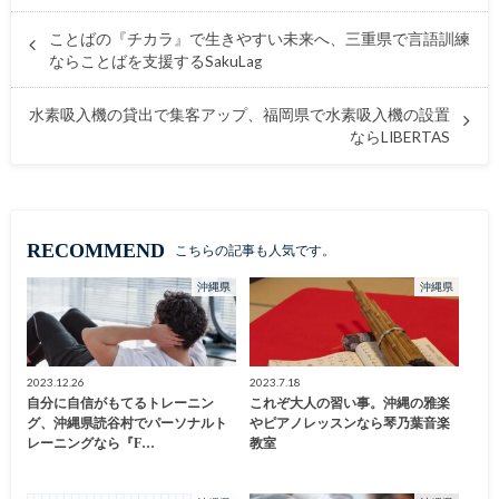
ことばの『チカラ』で生きやすい未来へ、三重県で言語訓練
ならことばを支援するSakuLag
水素吸入機の貸出で集客アップ、福岡県で水素吸入機の設置
ならLIBERTAS
RECOMMEND
こちらの記事も人気です。
沖縄県
沖縄県
2023.12.26
2023.7.18
自分に自信がもてるトレーニン
これぞ大人の習い事。沖縄の雅楽
グ、沖縄県読谷村でパーソナルト
やピアノレッスンなら琴乃葉音楽
レーニングなら『F…
教室