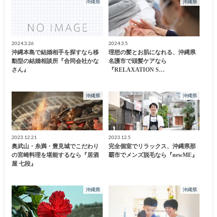
沖縄県
沖縄県
2024.3.26
2024.3.5
沖縄本島で結婚相手を探すなら移
理想の髪とお肌になれる、沖縄県
動型の結婚相談所『合同会社かな
名護市で頭髪ケアなら
さん』
『RELAXATION S…
沖縄県
沖縄県
2023.12.21
2023.12.5
奥武山・糸満・豊見城でこだわり
完全個室でリラックス、沖縄県那
の宮崎料理を堪能するなら『居酒
覇市でメンズ脱毛なら『newME』
屋 七段』
沖縄県
沖縄県