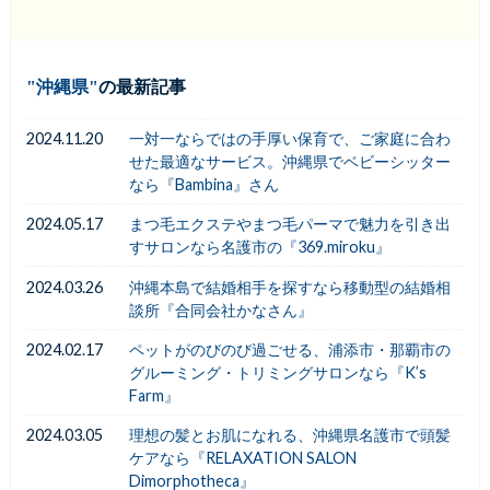
沖縄県
の最新記事
2024.11.20
一対一ならではの手厚い保育で、ご家庭に合わ
せた最適なサービス。沖縄県でベビーシッター
なら『Bambina』さん
2024.05.17
まつ毛エクステやまつ毛パーマで魅力を引き出
すサロンなら名護市の『369.miroku』
2024.03.26
沖縄本島で結婚相手を探すなら移動型の結婚相
談所『合同会社かなさん』
2024.02.17
ペットがのびのび過ごせる、浦添市・那覇市の
グルーミング・トリミングサロンなら『K’s
Farm』
2024.03.05
理想の髪とお肌になれる、沖縄県名護市で頭髪
ケアなら『RELAXATION SALON
Dimorphotheca』