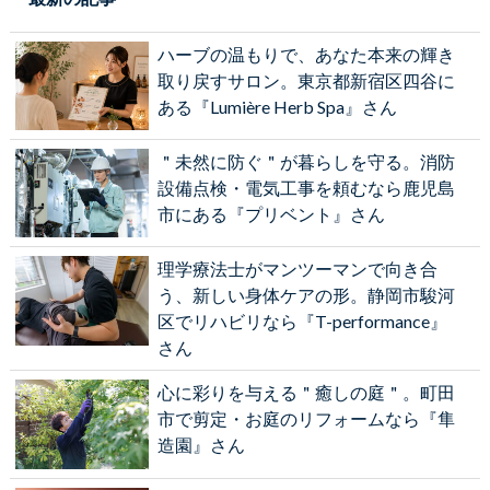
ハーブの温もりで、あなた本来の輝き
取り戻すサロン。東京都新宿区四谷に
ある『Lumière Herb Spa』さん
＂未然に防ぐ＂が暮らしを守る。消防
設備点検・電気工事を頼むなら鹿児島
市にある『プリベント』さん
理学療法士がマンツーマンで向き合
う、新しい身体ケアの形。静岡市駿河
区でリハビリなら『T-performance』
さん
心に彩りを与える＂癒しの庭＂。町田
市で剪定・お庭のリフォームなら『隼
造園』さん