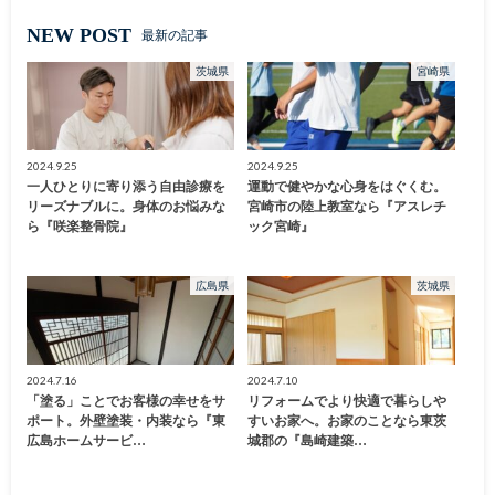
NEW POST
最新の記事
茨城県
宮崎県
2024.9.25
2024.9.25
一人ひとりに寄り添う自由診療を
運動で健やかな心身をはぐくむ。
リーズナブルに。身体のお悩みな
宮崎市の陸上教室なら『アスレチ
ら『咲楽整骨院』
ック宮崎』
広島県
茨城県
2024.7.16
2024.7.10
「塗る」ことでお客様の幸せをサ
リフォームでより快適で暮らしや
ポート。外壁塗装・内装なら『東
すいお家へ。お家のことなら東茨
広島ホームサービ…
城郡の『島崎建築…