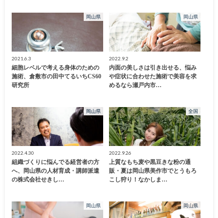
岡山県
岡山県
2021.6.3
2022.9.2
細胞レベルで考える身体のための
内面の美しさは引き出せる、悩み
施術、倉敷市の田中てるいちCS60
や症状に合わせた施術で美容を求
研究所
めるなら瀬戸内市…
岡山県
全国
2022.4.30
2022.9.26
組織づくりに悩んでる経営者の方
上質なもち麦や黒豆きな粉の通
へ、岡山県の人材育成・講師派遣
販・夏は岡山県美作市でとうもろ
の株式会社せきし…
こし狩り！なかしま…
岡山県
岡山県