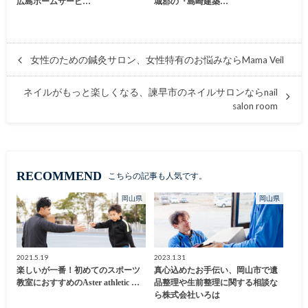
広島ホームサービ…
城郡の『島崎建築…
女性のための鍼灸サロン、女性特有のお悩みならMama Veil
ネイルがもっと楽しくなる、諫早市のネイルサロンならnail
salon room
RECOMMEND
こちらの記事も人気です。
岡山県
岡山県
2021.5.19
2023.1.31
楽しいが一番！初めてのスポーツ
真心込めたお手伝い、岡山市で遺
教室におすすめのAster athletic …
品整理や生前整理に関する相談な
ら株式会社いろは