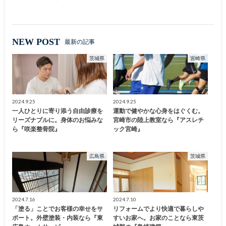
NEW POST
最新の記事
茨城県
宮崎県
2024.9.25
2024.9.25
一人ひとりに寄り添う自由診療を
運動で健やかな心身をはぐくむ。
リーズナブルに。身体のお悩みな
宮崎市の陸上教室なら『アスレチ
ら『咲楽整骨院』
ック宮崎』
広島県
茨城県
2024.7.16
2024.7.10
「塗る」ことでお客様の幸せをサ
リフォームでより快適で暮らしや
ポート。外壁塗装・内装なら『東
すいお家へ。お家のことなら東茨