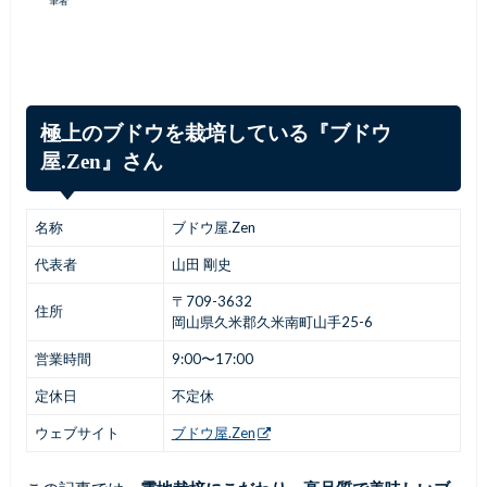
筆者
極上のブドウを栽培している『ブドウ
屋.Zen』さん
名称
ブドウ屋.Zen
代表者
山田 剛史
〒709-3632
住所
岡山県久米郡久米南町山手25-6
営業時間
9:00〜17:00
定休日
不定休
ウェブサイト
ブドウ屋.Zen