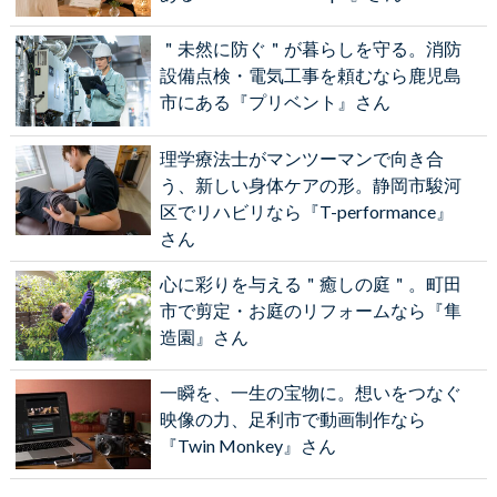
＂未然に防ぐ＂が暮らしを守る。消防
設備点検・電気工事を頼むなら鹿児島
市にある『プリベント』さん
理学療法士がマンツーマンで向き合
う、新しい身体ケアの形。静岡市駿河
区でリハビリなら『T-performance』
さん
心に彩りを与える＂癒しの庭＂。町田
市で剪定・お庭のリフォームなら『隼
造園』さん
一瞬を、一生の宝物に。想いをつなぐ
映像の力、足利市で動画制作なら
『Twin Monkey』さん