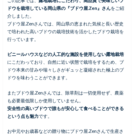
この記事では、
露地栽培にこだわり、高品質で美味しいブ
ドウを栽培している岡山県の『ブドウ屋.Zen』さん
をご紹
介しました。
ブドウ屋.Zenさんでは、岡山県の恵まれた気候と長い歴史
で培われた高いブドウの栽培技術を活かしたブドウ栽培を
行っています。
ビニールハウスなどの人工的な施設を使用しない露地栽培
にこだわっており、自然に近い状態で栽培をするため、ブ
ドウ本来の甘みや瑞々しさがギュッと凝縮された極上のブ
ドウを味わうことができます。
またブドウ屋.Zenさんでは、除草剤は一切使用せず、農薬
も必要最低限しか使用していません。
安全性の高いブドウで誰もが安心して食べることができる
という点も魅力
です。
お中元やお歳暮などの贈り物にブドウ屋.Zenさんで生産さ