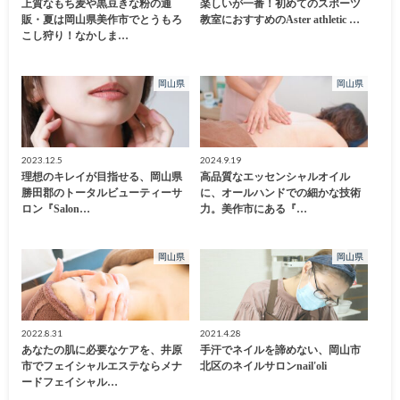
上質なもち麦や黒豆きな粉の通
楽しいが一番！初めてのスポーツ
販・夏は岡山県美作市でとうもろ
教室におすすめのAster athletic …
こし狩り！なかしま…
岡山県
岡山県
2023.12.5
2024.9.19
理想のキレイが目指せる、岡山県
高品質なエッセンシャルオイル
勝田郡のトータルビューティーサ
に、オールハンドでの細かな技術
ロン『Salon…
力。美作市にある『…
岡山県
岡山県
2022.8.31
2021.4.28
あなたの肌に必要なケアを、井原
手汗でネイルを諦めない、岡山市
市でフェイシャルエステならメナ
北区のネイルサロンnail'oli
ードフェイシャル…