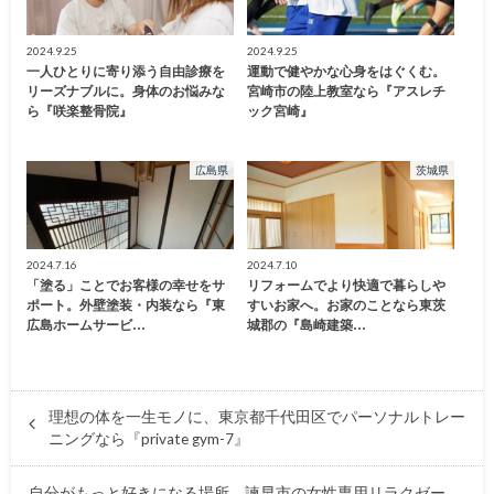
2024.9.25
2024.9.25
一人ひとりに寄り添う自由診療を
運動で健やかな心身をはぐくむ。
リーズナブルに。身体のお悩みな
宮崎市の陸上教室なら『アスレチ
ら『咲楽整骨院』
ック宮崎』
広島県
茨城県
2024.7.16
2024.7.10
「塗る」ことでお客様の幸せをサ
リフォームでより快適で暮らしや
ポート。外壁塗装・内装なら『東
すいお家へ。お家のことなら東茨
広島ホームサービ…
城郡の『島崎建築…
理想の体を一生モノに、東京都千代田区でパーソナルトレー
ニングなら『private gym-7』
自分がもっと好きになる場所、諫早市の女性専用リラクゼー