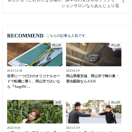
ションサロンならあんじぇり花
RECOMMEND
こちらの記事も人気です。
岡山県
岡山県
2023.12.18
2023.8.29
世界に一つだけのオリジナルカー
岡山県最安値、岡山市で蜂の巣・
ドで転機に導く、岡山市で占いな
害虫駆除ならAXIS
ら『AngelW…
全国
岡山県
2022.9.26
2021.5.19