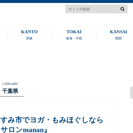
KANTO
TOKAI
KANSAI
関東
東海・中部
関西
CATEGORY
千葉県
いすみ市でヨガ・もみほぐしなら
サロンmanan』