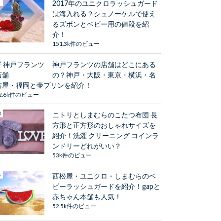
2017年のユニクロラッシュガード
は海入れる？シュノーケルで使え
るズボンとベビー用の値段を紹
介！
151.3k件のビュー
神戸フランツの店舗はどこにある
の？神戸・大阪・東京・横浜・名
古屋・福岡と壷プリンを紹介！
2.6k件のビュー
ニトリとしまむらのこたつ布団 長
方形と正方形のおしゃれサイズを
紹介！洗濯 クリーニング コインラ
ンドリーどれがいい？
53k件のビュー
西松屋・ユニクロ・しまむらのベ
ビーラッシュガードを紹介！gapと
赤ちゃん本舗も人気！
52.5k件のビュー