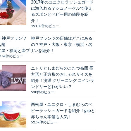
2017年のユニクロラッシュガード
は海入れる？シュノーケルで使え
るズボンとベビー用の値段を紹
介！
151.3k件のビュー
神戸フランツの店舗はどこにある
の？神戸・大阪・東京・横浜・名
古屋・福岡と壷プリンを紹介！
2.6k件のビュー
ニトリとしまむらのこたつ布団 長
方形と正方形のおしゃれサイズを
紹介！洗濯 クリーニング コインラ
ンドリーどれがいい？
53k件のビュー
西松屋・ユニクロ・しまむらのベ
ビーラッシュガードを紹介！gapと
赤ちゃん本舗も人気！
52.5k件のビュー