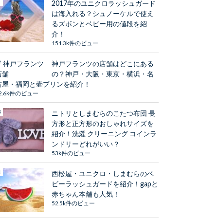
2017年のユニクロラッシュガード
は海入れる？シュノーケルで使え
るズボンとベビー用の値段を紹
介！
151.3k件のビュー
神戸フランツの店舗はどこにある
の？神戸・大阪・東京・横浜・名
古屋・福岡と壷プリンを紹介！
2.6k件のビュー
ニトリとしまむらのこたつ布団 長
方形と正方形のおしゃれサイズを
紹介！洗濯 クリーニング コインラ
ンドリーどれがいい？
53k件のビュー
西松屋・ユニクロ・しまむらのベ
ビーラッシュガードを紹介！gapと
赤ちゃん本舗も人気！
52.5k件のビュー