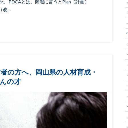
 PDCAとは、簡潔に言うとPlan（計画）
n（改…
者の方へ、岡山県の人材育成・
んの才