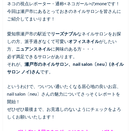
ネコの視点レポーター・通称<ネコガール>のmoneです！
今回は瀬戸市にあるとっておきのネイルサロンを皆さんに
ご紹介してまいります！
愛知県瀬戸市の駅近で
リーズナブル
なネイルサロンをお探
しの方、派手過ぎなくて可愛い
オフィスネイル
がしたい
方、
ニュアンスネイル
に興味のある方・・・
必ず満足できるサロンがあります。
それが、
瀬戸市のネイルサロン、nail salon〔neu〕(ネイル
サロン ノイ)さん
です。
というわけで、ついつい通いたくなる居心地の良いお店、
nail salon〔neu〕さんの魅力についてさっそくレポートを
開始！
ぜひぜひ最後まで、お見逃しのないようにチェックをよろ
しくお願いいたします！