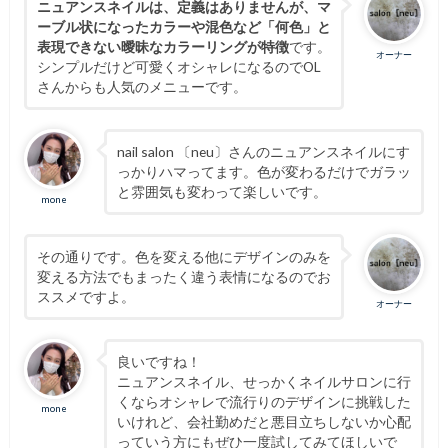
ニュアンスネイルは、定義はありませんが、マ
ーブル状になったカラーや混色など「何色」と
表現できない曖昧なカラーリングが特徴
です。
オーナー
シンプルだけど可愛くオシャレになるのでOL
さんからも人気のメニューです。
nail salon 〔neu〕さんのニュアンスネイルにす
っかりハマってます。色が変わるだけでガラッ
と雰囲気も変わって楽しいです。
mone
その通りです。色を変える他にデザインのみを
変える方法でもまったく違う表情になるのでお
ススメですよ。
オーナー
良いですね！
ニュアンスネイル、せっかくネイルサロンに行
くならオシャレで流行りのデザインに挑戦した
mone
いけれど、会社勤めだと悪目立ちしないか心配
っていう方にもぜひ一度試してみてほしいで