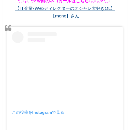
*̣̩˚̣̣⁺̣‧.₊̣̇.‧⁺̣˚̣̣*̣̩✧今回のネコガールはこちら·.̩₊̣.̩‧·.̩₊̣.̩✧*̣̩˚̣̣⁺̣.‧⁺
【IT企業/Webディレクターのオシャレ大好きOL】
【mone】さん
この投稿をInstagramで見る