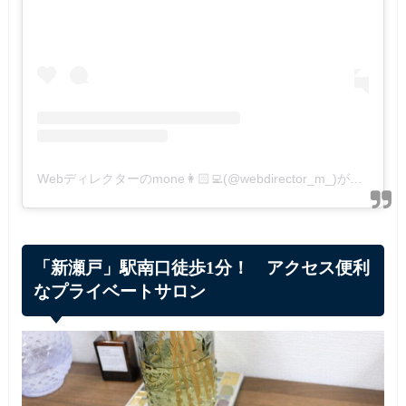
Webディレクターのmone👩🏻‍💻(@webdirector_m_)がシェアした投稿
「新瀬戸」駅南口徒歩1分！ アクセス便利
なプライベートサロン