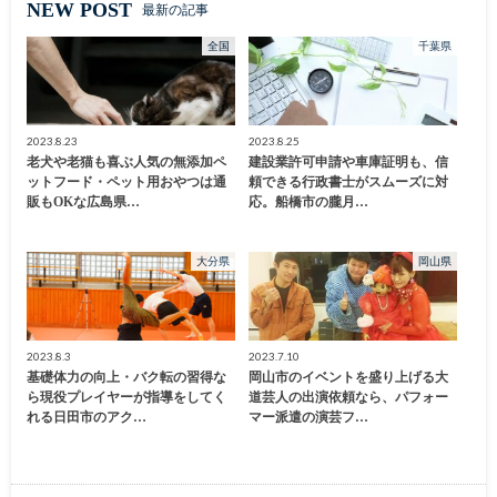
NEW POST
最新の記事
全国
千葉県
2023.8.23
2023.8.25
老犬や老猫も喜ぶ人気の無添加ペ
建設業許可申請や車庫証明も、信
ットフード・ペット用おやつは通
頼できる行政書士がスムーズに対
販もOKな広島県…
応。船橋市の朧月…
大分県
岡山県
2023.8.3
2023.7.10
基礎体力の向上・バク転の習得な
岡山市のイベントを盛り上げる大
ら現役プレイヤーが指導をしてく
道芸人の出演依頼なら、パフォー
れる日田市のアク…
マー派遣の演芸フ…