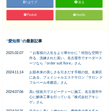
はてブ
送る
Pocket
feedly
愛知県
の最新記事
2025.02.07
＂お客様の人生をより華やかに＂特別な空間で
作る、洗練された装い。名古屋市でオーダース
ーツなら『order suit fiore』さん
2024.11.14
お肌本来の美しさを引きだす手根の技。名東区
にある、フェイシャルエステサロン『サロン ド
フルベール本郷店』さん
2024.07.06
高い技術力でスピーディーに施工、名古屋市中
心に解体工事を行っている『株式会社アキシ
ゲ』さん
2024.04.25
足元から美しく健やかに、豊橋市で巻き爪ケ