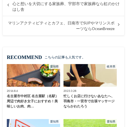
心と想いを大切にする家族葬、宇部市で家族葬なら虹のかけ
はし舎
マリンアクティビティとカフェ、日南市でSUPやマリンスポ
ーツならOceanBreeze
RECOMMEND
こちらの記事も人気です。
愛知県
岐阜県
2016.8.6
2023.3.28
名古屋市中村区 名古屋駅（名駅）
忙しくお店に行けないあなたへ、
周辺で肉好き女子におすすめ！美
羽島市・一宮市で出張マッサージ
味しいお肉、肉…
ならかわたろう
愛知県
愛知県