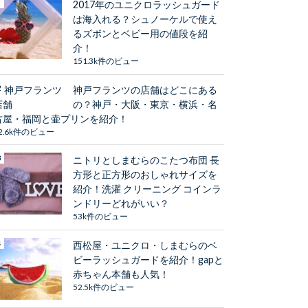
2017年のユニクロラッシュガード
は海入れる？シュノーケルで使え
るズボンとベビー用の値段を紹
介！
151.3k件のビュー
神戸フランツの店舗はどこにある
の？神戸・大阪・東京・横浜・名
古屋・福岡と壷プリンを紹介！
2.6k件のビュー
ニトリとしまむらのこたつ布団 長
方形と正方形のおしゃれサイズを
紹介！洗濯 クリーニング コインラ
ンドリーどれがいい？
53k件のビュー
西松屋・ユニクロ・しまむらのベ
ビーラッシュガードを紹介！gapと
赤ちゃん本舗も人気！
52.5k件のビュー