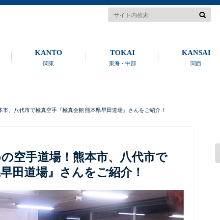
KANTO
TOKAI
KANSAI
関東
東海・中部
関西
本市、八代市で極真空手『極真会館 熊本県早田道場』さんをご紹介！
の空手道場！熊本市、八代市で
県早田道場』さんをご紹介！