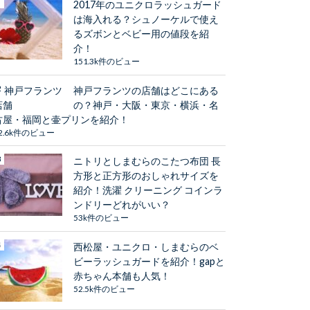
2017年のユニクロラッシュガード
は海入れる？シュノーケルで使え
るズボンとベビー用の値段を紹
介！
151.3k件のビュー
神戸フランツの店舗はどこにある
の？神戸・大阪・東京・横浜・名
古屋・福岡と壷プリンを紹介！
2.6k件のビュー
ニトリとしまむらのこたつ布団 長
方形と正方形のおしゃれサイズを
紹介！洗濯 クリーニング コインラ
ンドリーどれがいい？
53k件のビュー
西松屋・ユニクロ・しまむらのベ
ビーラッシュガードを紹介！gapと
赤ちゃん本舗も人気！
52.5k件のビュー