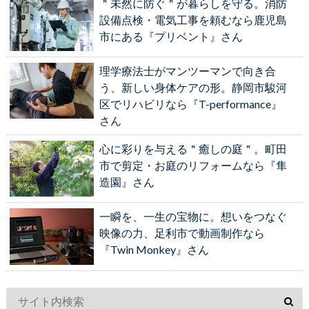
＂未然に防ぐ＂が暮らしを守る。消防
設備点検・電気工事を頼むなら鹿児島
市にある『プリベント』さん
理学療法士がマンツーマンで向き合
う、新しい身体ケアの形。静岡市駿河
区でリハビリなら『T-performance』
さん
心に彩りを与える＂癒しの庭＂。町田
市で剪定・お庭のリフォームなら『隼
造園』さん
一瞬を、一生の宝物に。想いをつなぐ
映像の力、足利市で動画制作なら
『Twin Monkey』さん