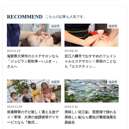
RECOMMEND
こちらの記事も人気です。
滋賀県
滋賀県
2021.6.29
2019.8.10
滋賀県大津市のエステサロンなら
近江八幡市でおすすめのフェイシ
「ジュビラン彩吹希～いぶき～」
ャルエステサロン！美容のことな
さんへ
ら『エステティッ…
滋賀県
滋賀県
2019.11.29
2022.2.16
発達障害の子が楽しく通える放デ
美味しい近江鮎、琵琶湖で採れる
イ！草津、大津の放課後等デイサ
美味しい鮎なら愛知川養殖漁業生
ービスなら『株式…
産組合