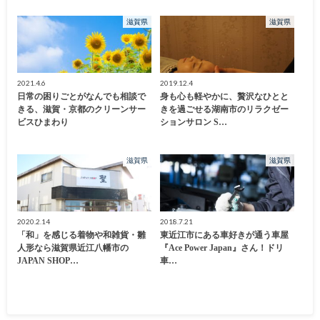
滋賀県
滋賀県
2021.4.6
2019.12.4
日常の困りごとがなんでも相談で
身も心も軽やかに、贅沢なひとと
きる、滋賀・京都のクリーンサー
きを過ごせる湖南市のリラクゼー
ビスひまわり
ションサロン S…
滋賀県
滋賀県
2020.2.14
2018.7.21
「和」を感じる着物や和雑貨・雛
東近江市にある車好きが通う車屋
人形なら滋賀県近江八幡市の
『Ace Power Japan』さん！ドリ
JAPAN SHOP…
車…