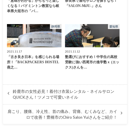
「意味がわかる」からもっと楽し
奈良県で眉毛サロンを探すなら！
くなる！バドミントン教室なら岐
「SALON-MiJU-」さん
阜県大垣市の「バ…
静岡県
愛知県
2021.11.17
2021.11.12
「古き良き日本」を感じられる場
塾選びにおすすめ！中学生の高校
所！「BACKPACKERS HOSTEL
受験に強い西尾市の進学塾ｘ (エッ
燕之…
クス)さんを…
鈴鹿市の女性必見！着付け衣装レンタル・ネイルサロン
QUICKさん！ツメコで可愛いネイル
肩こり、腰痛、冷え性、首の痛み、背痛、むくみなど、カイ
ロで改善！豊橋市のChiro Salon Yuiさんをご紹介！