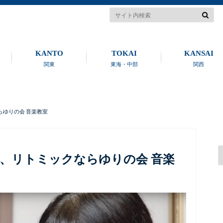
KANTO
TOKAI
KANSAI
関東
東海・中部
関西
ゆりの会 音楽教室
、リトミックならゆりの会 音楽