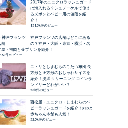
2017年のユニクロラッシュガード
は海入れる？シュノーケルで使え
るズボンとベビー用の値段を紹
介！
151.3k件のビュー
神戸フランツの店舗はどこにある
の？神戸・大阪・東京・横浜・名
古屋・福岡と壷プリンを紹介！
2.6k件のビュー
ニトリとしまむらのこたつ布団 長
方形と正方形のおしゃれサイズを
紹介！洗濯 クリーニング コインラ
ンドリーどれがいい？
53k件のビュー
西松屋・ユニクロ・しまむらのベ
ビーラッシュガードを紹介！gapと
赤ちゃん本舗も人気！
52.5k件のビュー