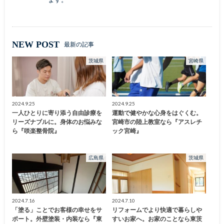
NEW POST
最新の記事
茨城県
宮崎県
2024.9.25
2024.9.25
一人ひとりに寄り添う自由診療を
運動で健やかな心身をはぐくむ。
リーズナブルに。身体のお悩みな
宮崎市の陸上教室なら『アスレチ
ら『咲楽整骨院』
ック宮崎』
広島県
茨城県
2024.7.16
2024.7.10
「塗る」ことでお客様の幸せをサ
リフォームでより快適で暮らしや
ポート。外壁塗装・内装なら『東
すいお家へ。お家のことなら東茨