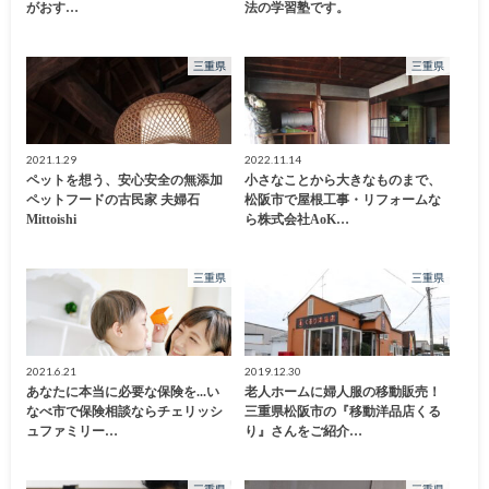
がおす…
法の学習塾です。
三重県
三重県
2021.1.29
2022.11.14
ペットを想う、安心安全の無添加
小さなことから大きなものまで、
ペットフードの古民家 夫婦石
松阪市で屋根工事・リフォームな
Mittoishi
ら株式会社AoK…
三重県
三重県
2021.6.21
2019.12.30
あなたに本当に必要な保険を...い
老人ホームに婦人服の移動販売！
なべ市で保険相談ならチェリッシ
三重県松阪市の『移動洋品店くる
ュファミリー…
り』さんをご紹介…