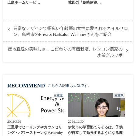
広島ホームサービ…
城郡の『島崎建築…
豊富なデザインで幅広い年齢層の女性に愛されるネイルサロ
ン、鳥栖市のPrivate Nailsalon Waimmyさんをご紹介
産地直送の美味しさ、こだわりの有機栽培、レンコン農家の
水谷グルッポ
RECOMMEND
こちらの記事も人気です。
三重県
三重県
2019.3.26
2016.11.30
三重県でヒーリングやカウンセリ
伊勢市の学習塾てらそるは、子供
ング・パワーストーンならeternity
が自立して勉強するようになる魔