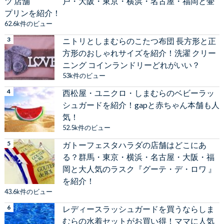
戸・大阪・東京・横浜・名古屋・福岡と壷
プリンを紹介！
62.6k件のビュー
ニトリとしまむらのこたつ布団 長方形と正
方形のおしゃれサイズを紹介！洗濯 クリー
ニング コインランドリーどれがいい？
53k件のビュー
西松屋・ユニクロ・しまむらのベビーラッ
シュガードを紹介！gapと赤ちゃん本舗も人
気！
52.5k件のビュー
ガトーフェスタハラダの店舗はどこにあ
る？群馬・東京・横浜・名古屋・大阪・福
岡と大人気のラスク『グーテ・デ・ロワ 』
を紹介！
43.6k件のビュー
レディースラッシュガードを買うならしま
むらの水着セットがお買い得！ママに人気