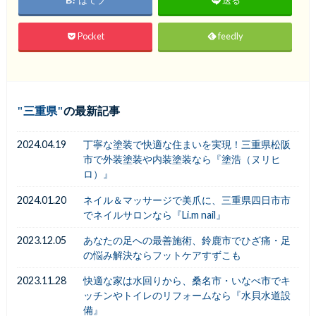
送る
Pocket
feedly
三重県
の最新記事
2024.04.19
丁寧な塗装で快適な住まいを実現！三重県松阪
市で外装塗装や内装塗装なら『塗浩（ヌリヒ
ロ）』
2024.01.20
ネイル＆マッサージで美爪に、三重県四日市市
でネイルサロンなら『Li.m nail』
2023.12.05
あなたの足への最善施術、鈴鹿市でひざ痛・足
の悩み解決ならフットケアすずこも
2023.11.28
快適な家は水回りから、桑名市・いなべ市でキ
ッチンやトイレのリフォームなら『水貝水道設
備』