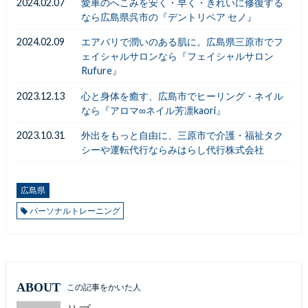
2024.02.07
愛車のへこみを安く・早く・きれいに修復する
なら広島県呉市の『デントリペア セノ』
2024.02.09
エアバリで潤いのある肌に。広島県三原市でフ
ェイシャルサロンなら『フェイシャルサロン
Rufure』
2023.12.13
心と身体を癒す、広島市でヒーリング・ネイル
なら『アロマ∞ネイル芳凛kaori』
2023.10.31
外出をもっと自由に、三原市で介護・福祉タク
シーや運転代行ならみはらし代行株式会社
広島県
パーソナルトレーニング
ABOUT
この記事をかいた人