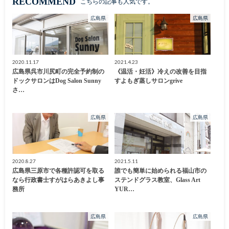
RECOMMEND
こちらの記事も人気です。
広島県
広島県
2020.11.17
2021.4.23
広島県呉市川尻町の完全予約制の
《温活・妊活》冷えの改善を目指
ドックサロンはDog Salon Sunny
すよもぎ蒸しサロンgrive
さ…
広島県
広島県
2020.8.27
2021.5.11
広島県三原市で各種許認可を取る
誰でも簡単に始められる福山市の
なら行政書士すがはらあきよし事
ステンドグラス教室、Glass Art
務所
YUR…
広島県
広島県