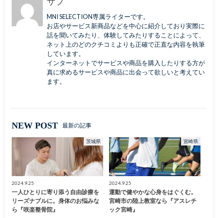
サブ
MNI SELECTION専属ライターです。
お店やサービス新商品などを中心に紹介しており実際に
話を聞いてみたり、体験してみたりすることによって、
ネット上のどのクチコミよりも正確で正直な内容を執筆
しています。
インターネットでサービスや商品を購入したりする方が
真に求めるサービスや商品に出会って欲しいと考えてい
ます。
NEW POST
最新の記事
茨城県
宮崎県
2024.9.25
2024.9.25
一人ひとりに寄り添う自由診療を
運動で健やかな心身をはぐくむ。
リーズナブルに。身体のお悩みな
宮崎市の陸上教室なら『アスレチ
ら『咲楽整骨院』
ック宮崎』