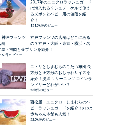
2017年のユニクロラッシュガード
は海入れる？シュノーケルで使え
るズボンとベビー用の値段を紹
介！
151.3k件のビュー
神戸フランツの店舗はどこにある
の？神戸・大阪・東京・横浜・名
古屋・福岡と壷プリンを紹介！
2.6k件のビュー
ニトリとしまむらのこたつ布団 長
方形と正方形のおしゃれサイズを
紹介！洗濯 クリーニング コインラ
ンドリーどれがいい？
53k件のビュー
西松屋・ユニクロ・しまむらのベ
ビーラッシュガードを紹介！gapと
赤ちゃん本舗も人気！
52.5k件のビュー