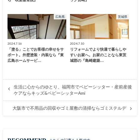
ら『咲楽整骨院』
ック宮崎』
広島県
茨城県
2024.7.16
2024.7.10
「塗る」ことでお客様の幸せをサ
リフォームでより快適で暮らしや
ポート。外壁塗装・内装なら『東
すいお家へ。お家のことなら東茨
広島ホームサービ…
城郡の『島崎建築…
生活に心からのゆとり、福岡市でベビーシッター・産前産後
ケアならキッズ&ベビーシッターAmi
大阪市で不用品の回収やゴミ屋敷の清掃ならゴミステルデ