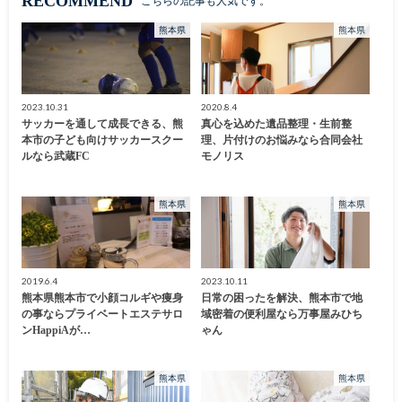
RECOMMEND
こちらの記事も人気です。
熊本県
熊本県
2023.10.31
2020.8.4
サッカーを通して成長できる、熊
真心を込めた遺品整理・生前整
本市の子ども向けサッカースクー
理、片付けのお悩みなら合同会社
ルなら武蔵FC
モノリス
熊本県
熊本県
2019.6.4
2023.10.11
熊本県熊本市で小顔コルギや痩身
日常の困ったを解決、熊本市で地
の事ならプライベートエステサロ
域密着の便利屋なら万事屋みひち
ンHappiAが…
ゃん
熊本県
熊本県