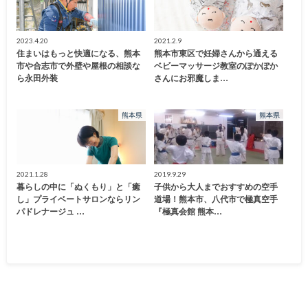
2023.4.20
2021.2.9
住まいはもっと快適になる、熊本
熊本市東区で妊婦さんから通える
市や合志市で外壁や屋根の相談な
ベビーマッサージ教室のぽかぽか
ら永田外装
さんにお邪魔しま…
熊本県
熊本県
2021.1.28
2019.9.29
暮らしの中に「ぬくもり」と「癒
子供から大人までおすすめの空手
し」プライベートサロンならリン
道場！熊本市、八代市で極真空手
パドレナージュ …
『極真会館 熊本…