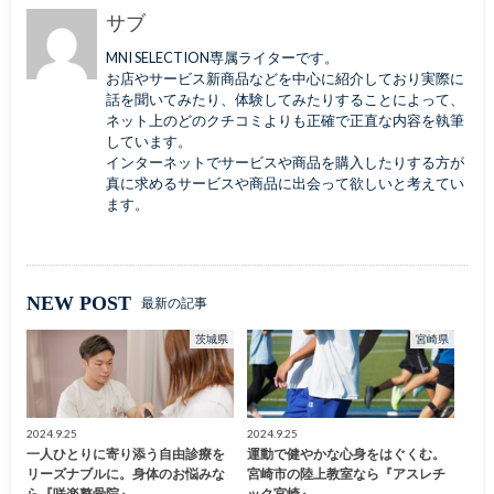
サブ
MNI SELECTION専属ライターです。
お店やサービス新商品などを中心に紹介しており実際に
話を聞いてみたり、体験してみたりすることによって、
ネット上のどのクチコミよりも正確で正直な内容を執筆
しています。
インターネットでサービスや商品を購入したりする方が
真に求めるサービスや商品に出会って欲しいと考えてい
ます。
NEW POST
最新の記事
茨城県
宮崎県
2024.9.25
2024.9.25
一人ひとりに寄り添う自由診療を
運動で健やかな心身をはぐくむ。
リーズナブルに。身体のお悩みな
宮崎市の陸上教室なら『アスレチ