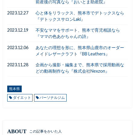
前産後の写真なら『おいとま助産院』
2023.12.27
心と体をリラックス、熊本市でデトックスなら
『デトックスサロンLaki』
2023.12.19
不安なママをサポート、熊本で育児相談なら
『ママの色あかちゃんの詩』
2023.12.06
あなたの理想を形に、熊本県山鹿市のオーダー
メイドレザークラフト『BB Leathers』
2023.11.28
企画から撮影・編集まで、熊本県で採用動画な
どの動画制作なら『株式会社Nexzon』
熊本県
ダイエット
パーソナルジム
ABOUT
この記事をかいた人