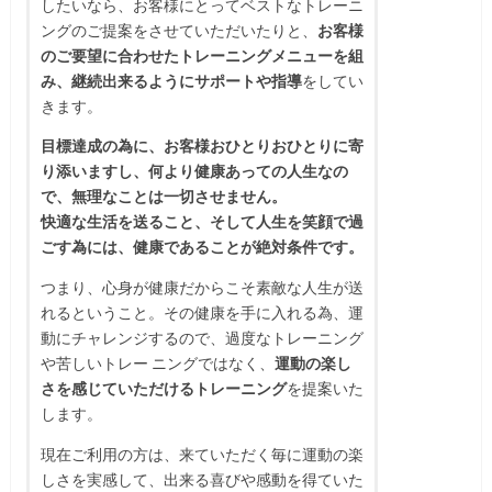
したいなら、お客様にとってベストなトレーニ
ングのご提案をさせていただいたりと、
お客様
のご要望に合わせたトレーニングメニューを組
み、継続出来るようにサポートや指導
をしてい
きます。
目標達成の為に、お客様おひとりおひとりに寄
り添いますし、何より健康あっての人生なの
で、無理なことは一切させません。
快適な生活を送ること、そして人生を笑顔で過
ごす為には、健康であることが絶対条件です。
つまり、心身が健康だからこそ素敵な人生が送
れるということ。その健康を手に入れる為、運
動にチャレンジするので、過度なトレーニング
や苦しいトレー ニングではなく、
運動の楽し
さを感じていただけるトレーニング
を提案いた
します。
現在ご利用の方は、来ていただく毎に運動の楽
しさを実感して、出来る喜びや感動を得ていた