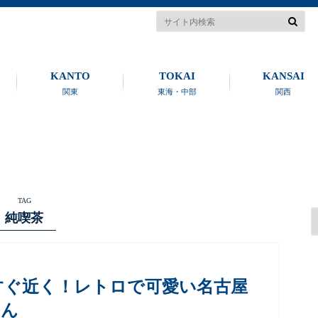
KANTO
TOKAI
KANSAI
関東
東海・中部
関西
TAG
純喫茶
すぐ近く！レトロで可愛い名古屋
さん