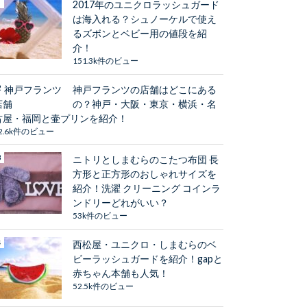
2017年のユニクロラッシュガード
は海入れる？シュノーケルで使え
るズボンとベビー用の値段を紹
介！
151.3k件のビュー
神戸フランツの店舗はどこにある
の？神戸・大阪・東京・横浜・名
古屋・福岡と壷プリンを紹介！
2.6k件のビュー
ニトリとしまむらのこたつ布団 長
方形と正方形のおしゃれサイズを
紹介！洗濯 クリーニング コインラ
ンドリーどれがいい？
53k件のビュー
西松屋・ユニクロ・しまむらのベ
ビーラッシュガードを紹介！gapと
赤ちゃん本舗も人気！
52.5k件のビュー