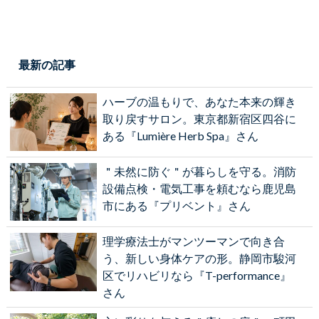
最新の記事
ハーブの温もりで、あなた本来の輝き
取り戻すサロン。東京都新宿区四谷に
ある『Lumière Herb Spa』さん
＂未然に防ぐ＂が暮らしを守る。消防
設備点検・電気工事を頼むなら鹿児島
市にある『プリベント』さん
理学療法士がマンツーマンで向き合
う、新しい身体ケアの形。静岡市駿河
区でリハビリなら『T-performance』
さん