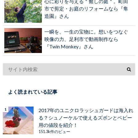
心に彩りを与える＂癒しの庭＂。町田
市で剪定・お庭のリフォームなら『隼
造園』さん
一瞬を、一生の宝物に。想いをつなぐ
映像の力、足利市で動画制作なら
『Twin Monkey』さん
よく読まれている記事
2017年のユニクロラッシュガードは海入れ
る？シュノーケルで使えるズボンとベビー
用の値段を紹介！
151.3k件のビュー