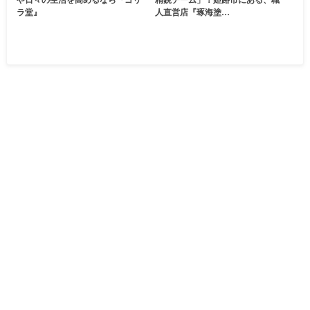
ラ堂』
人直営店『琢海塗…