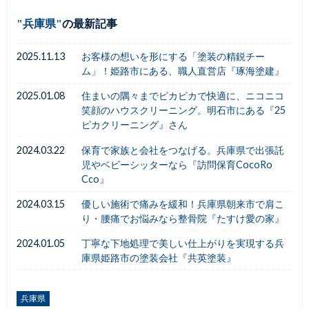
兵庫県
の最新記事
2025.11.13
お客様の想いを形にする「塗装の精鋭チー
ム」！姫路市にある、職人直営店『琢海塗建』
2025.01.08
住まいの隅々までピカピカで快適に、ニコニコ
笑顔のハウスクリーニング。明石市にある『25
ピカクリーニング』さん
2024.03.22
保育で家族と会社をつなげる。兵庫県で出張託
児やベビーシッターなら『訪問保育CocoRo
Cco』
2024.03.15
優しい施術で痛みを緩和！兵庫県朝来市で肩こ
り・腰痛でお悩みなら整骨院『たすけ愛の家』
2024.01.05
丁寧な下地処理で美しい仕上がりを実現する兵
庫県姫路市の塗装会社『共英塗装』
兵庫県