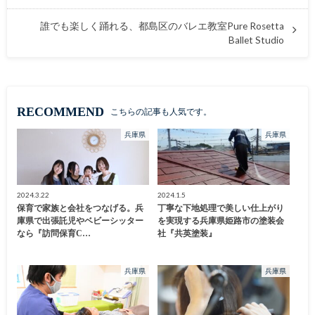
誰でも楽しく踊れる、都島区のバレエ教室Pure Rosetta
Ballet Studio
RECOMMEND
こちらの記事も人気です。
兵庫県
兵庫県
2024.3.22
2024.1.5
保育で家族と会社をつなげる。兵
丁寧な下地処理で美しい仕上がり
庫県で出張託児やベビーシッター
を実現する兵庫県姫路市の塗装会
なら『訪問保育C…
社『共英塗装』
兵庫県
兵庫県