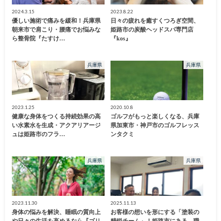
2024.3.15
2023.8.22
優しい施術で痛みを緩和！兵庫県
日々の疲れを癒すくつろぎ空間、
朝来市で肩こり・腰痛でお悩みな
姫路市の炭酸ヘッドスパ専門店
ら整骨院『たすけ…
『kos』
兵庫県
兵庫県
2023.1.25
2020.10.8
健康な身体をつくる持続効果の高
ゴルフがもっと楽しくなる、兵庫
い水素水を生成・アクアリアージ
県加東市・神戸市のゴルフレッス
ュは姫路市のフラ…
ンタクミ
兵庫県
兵庫県
2023.11.30
2025.11.13
身体の悩みを解決、睡眠の質向上
お客様の想いを形にする「塗装の
や日々の生活を高めるなら『ゴリ
精鋭チーム」！姫路市にある、職