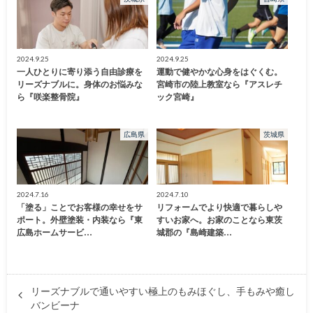
2024.9.25
2024.9.25
一人ひとりに寄り添う自由診療を
運動で健やかな心身をはぐくむ。
リーズナブルに。身体のお悩みな
宮崎市の陸上教室なら『アスレチ
ら『咲楽整骨院』
ック宮崎』
広島県
茨城県
2024.7.16
2024.7.10
「塗る」ことでお客様の幸せをサ
リフォームでより快適で暮らしや
ポート。外壁塗装・内装なら『東
すいお家へ。お家のことなら東茨
広島ホームサービ…
城郡の『島崎建築…
リーズナブルで通いやすい極上のもみほぐし、手もみや癒し
バンビーナ