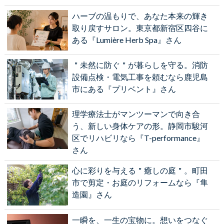
ハーブの温もりで、あなた本来の輝き
取り戻すサロン。東京都新宿区四谷に
ある『Lumière Herb Spa』さん
＂未然に防ぐ＂が暮らしを守る。消防
設備点検・電気工事を頼むなら鹿児島
市にある『プリベント』さん
理学療法士がマンツーマンで向き合
う、新しい身体ケアの形。静岡市駿河
区でリハビリなら『T-performance』
さん
心に彩りを与える＂癒しの庭＂。町田
市で剪定・お庭のリフォームなら『隼
造園』さん
一瞬を、一生の宝物に。想いをつなぐ