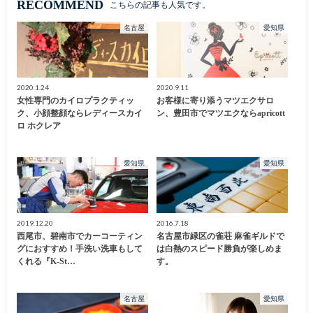
RECOMMEND
こちらの記事も人気です。
名古屋
愛知県
2020.1.24
2020.9.11
女性専門のカイロプラクティッ
お客様に寄り添うマツエクサロ
ク、小顔整顔ならレディースカイ
ン、豊田市でマツエクならapricott
ロ ホクレア
愛知県
愛知県
2019.12.20
2016.7.18
西尾市、碧南市でカーコーティン
名古屋市緑区の雀荘 麻雀ギルドで
グにおすすめ！手洗い洗車もして
は白熱のスピード勝負が楽しめま
くれる『K-St…
す。
名古屋
愛知県