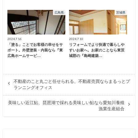
広島県
茨城県
2024.7.16
2024.7.10
「塗る」ことでお客様の幸せをサ
リフォームでより快適で暮らしや
ポート。外壁塗装・内装なら『東
すいお家へ。お家のことなら東茨
広島ホームサービ…
城郡の『島崎建築…
不動産のこと丸ごと任せられる、不動産売買ならまるっとプ
ランニングオフィス
美味しい近江鮎、琵琶湖で採れる美味しい鮎なら愛知川養殖
漁業生産組合