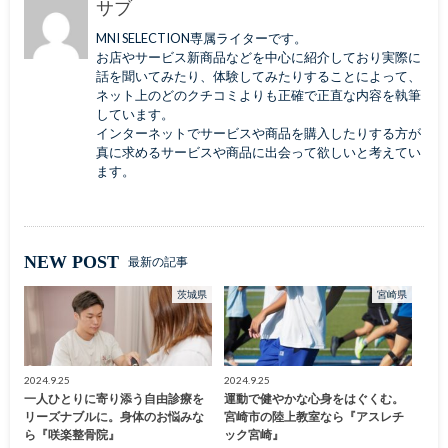
サブ
MNI SELECTION専属ライターです。
お店やサービス新商品などを中心に紹介しており実際に
話を聞いてみたり、体験してみたりすることによって、
ネット上のどのクチコミよりも正確で正直な内容を執筆
しています。
インターネットでサービスや商品を購入したりする方が
真に求めるサービスや商品に出会って欲しいと考えてい
ます。
NEW POST
最新の記事
茨城県
宮崎県
2024.9.25
2024.9.25
一人ひとりに寄り添う自由診療を
運動で健やかな心身をはぐくむ。
リーズナブルに。身体のお悩みな
宮崎市の陸上教室なら『アスレチ
ら『咲楽整骨院』
ック宮崎』