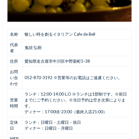
名称
愉しい時を創るイタリアン Cafe de Bell
代表
鬼頭 弘樹
者
住所
愛知県名古屋市中川区中野新町5-38
お問
い合
052-870-3192 ※営業等のお電話はご遠慮ください。
わせ
ランチ：12:00-14:00 L.O ※ランチは1部制です。※前日
営業
までにご予約ください。※当日予約は空き次第によりま
時間
す。
ディナー：17:00頃-23:00（最終入店21:00）
定休
ランチ：日曜日・土曜日・祝日
日
ディナー：日曜日・月曜日
WEB