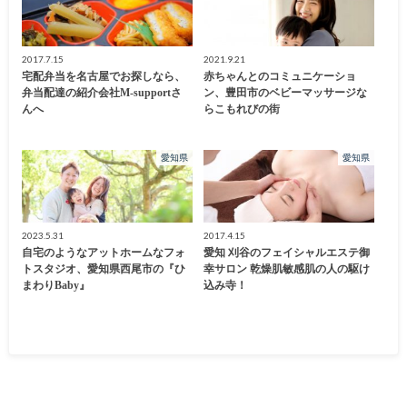
2017.7.15
2021.9.21
宅配弁当を名古屋でお探しなら、
赤ちゃんとのコミュニケーショ
弁当配達の紹介会社M-supportさ
ン、豊田市のベビーマッサージな
んへ
らこもれびの街
愛知県
愛知県
2023.5.31
2017.4.15
自宅のようなアットホームなフォ
愛知 刈谷のフェイシャルエステ御
トスタジオ、愛知県西尾市の『ひ
幸サロン 乾燥肌敏感肌の人の駆け
まわりBaby』
込み寺！