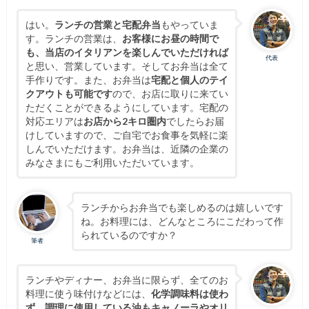
はい。
ランチの営業と宅配弁当
もやっていま
す。ランチの営業は、
お客様にお昼の時間で
も、当店のイタリアンを楽しんでいただければ
代表
と思い、営業しています。そしてお弁当は全て
手作りです。また、お弁当は
宅配と個人のテイ
クアウトも可能です
ので、お店に取りに来てい
ただくことができるようにしています。宅配の
対応エリアは
お店から2キロ圏内
でしたらお届
けしていますので、ご自宅でお食事を気軽に楽
しんでいただけます。お弁当は、近隣の企業の
みなさまにもご利用いただいています。
ランチからお弁当でも楽しめるのは嬉しいです
ね。お料理には、どんなところにこだわって作
られているのですか？
筆者
ランチやディナー、お弁当に限らず、全てのお
料理に使う味付けなどには、
化学調味料は使わ
ず、調理に使用している油もキャノーラやオリ