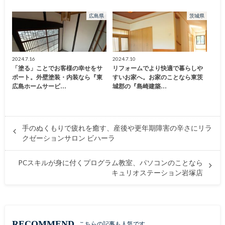
広島県
茨城県
2024.7.16
2024.7.10
「塗る」ことでお客様の幸せをサ
リフォームでより快適で暮らしや
ポート。外壁塗装・内装なら『東
すいお家へ。お家のことなら東茨
広島ホームサービ…
城郡の『島崎建築…
手のぬくもりで疲れを癒す、産後や更年期障害の辛さにリラ
クゼーションサロン ビハーラ
PCスキルが身に付くプログラム教室、パソコンのことなら
キュリオステーション岩塚店
RECOMMEND
こちらの記事も人気です。