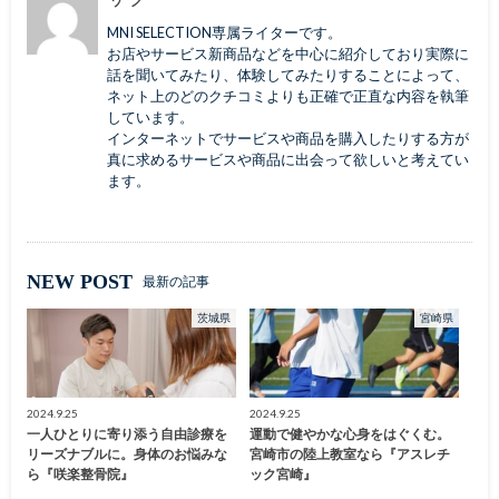
MNI SELECTION専属ライターです。
お店やサービス新商品などを中心に紹介しており実際に
話を聞いてみたり、体験してみたりすることによって、
ネット上のどのクチコミよりも正確で正直な内容を執筆
しています。
インターネットでサービスや商品を購入したりする方が
真に求めるサービスや商品に出会って欲しいと考えてい
ます。
NEW POST
最新の記事
茨城県
宮崎県
2024.9.25
2024.9.25
一人ひとりに寄り添う自由診療を
運動で健やかな心身をはぐくむ。
リーズナブルに。身体のお悩みな
宮崎市の陸上教室なら『アスレチ
ら『咲楽整骨院』
ック宮崎』