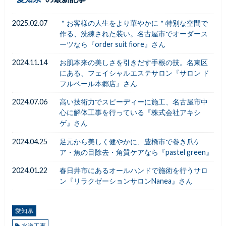
2025.02.07
＂お客様の人生をより華やかに＂特別な空間で
作る、洗練された装い。名古屋市でオーダース
ーツなら『order suit fiore』さん
2024.11.14
お肌本来の美しさを引きだす手根の技。名東区
にある、フェイシャルエステサロン『サロン ド
フルベール本郷店』さん
2024.07.06
高い技術力でスピーディーに施工、名古屋市中
心に解体工事を行っている『株式会社アキシ
ゲ』さん
2024.04.25
足元から美しく健やかに、豊橋市で巻き爪ケ
ア・魚の目除去・角質ケアなら『pastel green』
2024.01.22
春日井市にあるオールハンドで施術を行うサロ
ン『リラクゼーションサロンNanea』さん
愛知県
水道工事