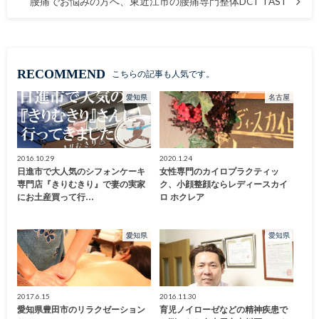
腰痛でお悩みの方へ、東近江市の腰痛専門整体DCT TAST
RECOMMEND
こちらの記事も人気です。
愛知県
名古屋
2016.10.29
2020.1.24
日進市で大人気のシフォンケーキ
女性専門のカイロプラクティッ
専門店『きりむきり』で妻の実家
ク、小顔整顔ならレディースカイ
にお土産買って行…
ロ ホクレア
愛知県
愛知県
2017.6.15
2016.11.30
愛知県豊田市のリラクゼーション
育児ノイローゼなどの精神疾患で