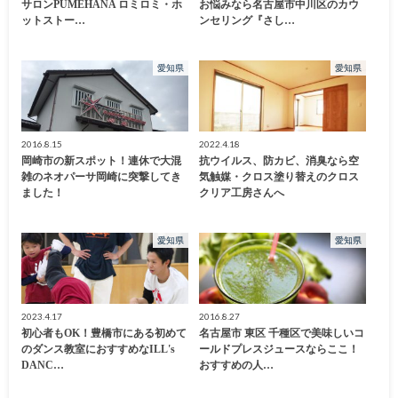
サロンPUMEHANA ロミロミ・ホ
お悩みなら名古屋市中川区のカウ
ットストー…
ンセリング『さし…
愛知県
愛知県
2016.8.15
2022.4.18
岡崎市の新スポット！連休で大混
抗ウイルス、防カビ、消臭なら空
雑のネオパーサ岡崎に突撃してき
気触媒・クロス塗り替えのクロス
ました！
クリア工房さんへ
愛知県
愛知県
2023.4.17
2016.8.27
初心者もOK！豊橋市にある初めて
名古屋市 東区 千種区で美味しいコ
のダンス教室におすすめなILL's
ールドプレスジュースならここ！
DANC…
おすすめの人…