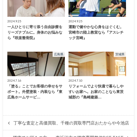
2024.9.25
2024.9.25
一人ひとりに寄り添う自由診療を
運動で健やかな心身をはぐくむ。
リーズナブルに。身体のお悩みな
宮崎市の陸上教室なら『アスレチ
ら『咲楽整骨院』
ック宮崎』
広島県
茨城県
2024.7.16
2024.7.10
「塗る」ことでお客様の幸せをサ
リフォームでより快適で暮らしや
ポート。外壁塗装・内装なら『東
すいお家へ。お家のことなら東茨
広島ホームサービ…
城郡の『島崎建築…
丁寧な査定と高価買取、千種の買取専門店おたからや今池店