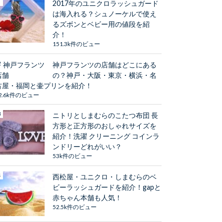
2017年のユニクロラッシュガード
は海入れる？シュノーケルで使え
るズボンとベビー用の値段を紹
介！
151.3k件のビュー
神戸フランツの店舗はどこにある
の？神戸・大阪・東京・横浜・名
古屋・福岡と壷プリンを紹介！
2.6k件のビュー
ニトリとしまむらのこたつ布団 長
方形と正方形のおしゃれサイズを
紹介！洗濯 クリーニング コインラ
ンドリーどれがいい？
53k件のビュー
西松屋・ユニクロ・しまむらのベ
ビーラッシュガードを紹介！gapと
赤ちゃん本舗も人気！
52.5k件のビュー