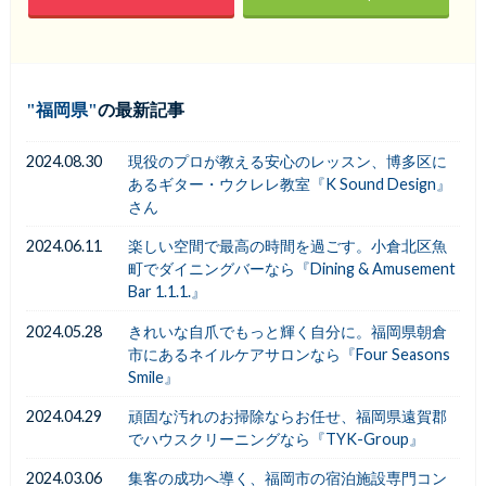
福岡県
の最新記事
2024.08.30
現役のプロが教える安心のレッスン、博多区に
あるギター・ウクレレ教室『K Sound Design』
さん
2024.06.11
楽しい空間で最高の時間を過ごす。小倉北区魚
町でダイニングバーなら『Dining & Amusement
Bar 1.1.1.』
2024.05.28
きれいな自爪でもっと輝く自分に。福岡県朝倉
市にあるネイルケアサロンなら『Four Seasons
Smile』
2024.04.29
頑固な汚れのお掃除ならお任せ、福岡県遠賀郡
でハウスクリーニングなら『TYK-Group』
2024.03.06
集客の成功へ導く、福岡市の宿泊施設専門コン