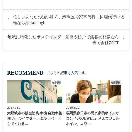
忙しいあなたの強い味方、練馬区で家事代行・料理代行の依
頼なら紬tsumugi
地域に特化したポスティング、船橋や松戸で集客の相談なら
合同会社ZECT
RECOMMEND
こちらの記事も人気です。
福岡県
福岡県
2017.11.8
2018.6.22
大野城市の鈑金塗装 車検 自動車整
福岡県春日市の隠れ家的ネイルサ
備 カーライフをトータルサポート
ロン『S♡JEWEL』さんでジェル
してくれる…
ネイル、スワ…