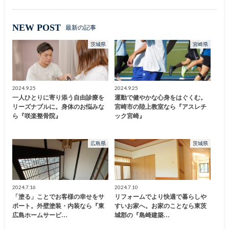
NEW POST
最新の記事
茨城県
宮崎県
2024.9.25
2024.9.25
一人ひとりに寄り添う自由診療を
運動で健やかな心身をはぐくむ。
リーズナブルに。身体のお悩みな
宮崎市の陸上教室なら『アスレチ
ら『咲楽整骨院』
ック宮崎』
広島県
茨城県
2024.7.16
2024.7.10
「塗る」ことでお客様の幸せをサ
リフォームでより快適で暮らしや
ポート。外壁塗装・内装なら『東
すいお家へ。お家のことなら東茨
広島ホームサービ…
城郡の『島崎建築…