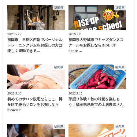
福岡県
福岡県
2020.9.29
2018.7.2
福岡市、早良区西新でパーソナル
福岡県大野城市でキッズダンスス
トレーニングジムをお探しの方は
クールをお探しならRISE UP
楽しく運動できる…
dance …
福岡県
福岡県
2023.3.10
2023.2.15
初めてのサロン脱毛ならここ、博
芋掘り体験！秋の味覚を楽しも
多区で脱毛サロンをお探しなら
う！福岡県糸島市の土居農園さん
bleuclair
福岡県
福岡県