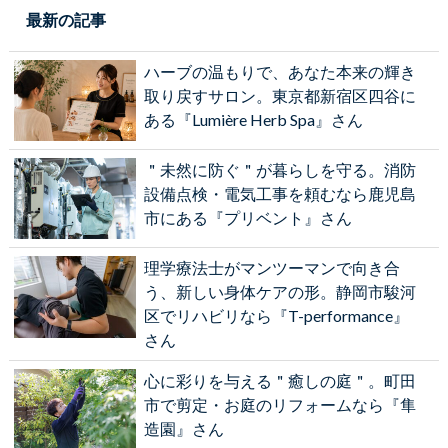
最新の記事
ハーブの温もりで、あなた本来の輝き
取り戻すサロン。東京都新宿区四谷に
ある『Lumière Herb Spa』さん
＂未然に防ぐ＂が暮らしを守る。消防
設備点検・電気工事を頼むなら鹿児島
市にある『プリベント』さん
理学療法士がマンツーマンで向き合
う、新しい身体ケアの形。静岡市駿河
区でリハビリなら『T-performance』
さん
心に彩りを与える＂癒しの庭＂。町田
市で剪定・お庭のリフォームなら『隼
造園』さん