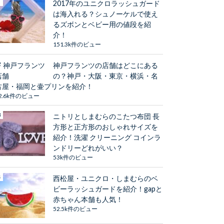
2017年のユニクロラッシュガード
は海入れる？シュノーケルで使え
るズボンとベビー用の値段を紹
介！
151.3k件のビュー
神戸フランツの店舗はどこにある
の？神戸・大阪・東京・横浜・名
古屋・福岡と壷プリンを紹介！
2.6k件のビュー
ニトリとしまむらのこたつ布団 長
方形と正方形のおしゃれサイズを
紹介！洗濯 クリーニング コインラ
ンドリーどれがいい？
53k件のビュー
西松屋・ユニクロ・しまむらのベ
ビーラッシュガードを紹介！gapと
赤ちゃん本舗も人気！
52.5k件のビュー