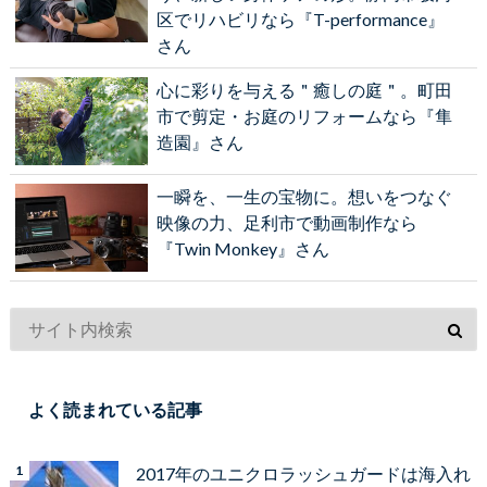
区でリハビリなら『T-performance』
さん
心に彩りを与える＂癒しの庭＂。町田
市で剪定・お庭のリフォームなら『隼
造園』さん
一瞬を、一生の宝物に。想いをつなぐ
映像の力、足利市で動画制作なら
『Twin Monkey』さん
よく読まれている記事
2017年のユニクロラッシュガードは海入れ