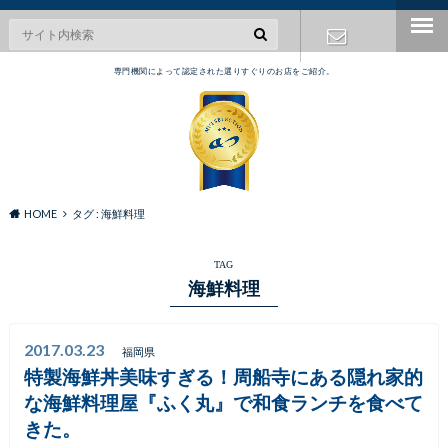
専門機関によって認定された選りすぐりのお店をご紹介。
お問い合わ
せ
HOME
タグ : 海鮮料理
TAG
海鮮料理
2017.03.23
福岡県
特製海鮮丼美味すぎる！周船寺にある隠れ家的
な海鮮料理屋『ふく丸』で和食ランチを食べて
きた。