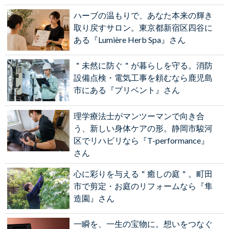
ハーブの温もりで、あなた本来の輝き
取り戻すサロン。東京都新宿区四谷に
ある『Lumière Herb Spa』さん
＂未然に防ぐ＂が暮らしを守る。消防
設備点検・電気工事を頼むなら鹿児島
市にある『プリベント』さん
理学療法士がマンツーマンで向き合
う、新しい身体ケアの形。静岡市駿河
区でリハビリなら『T-performance』
さん
心に彩りを与える＂癒しの庭＂。町田
市で剪定・お庭のリフォームなら『隼
造園』さん
一瞬を、一生の宝物に。想いをつなぐ