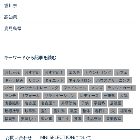
香川県
高知県
鹿児島県
キーワードから記事を読む
おしゃれ
おすすめ
おすすめ！
エステ
カウンセリング
カフェ
ギャラ飲み
サロン
ダイエット
ネイルサロン
ハウスクリーニング
バー
パーソナルトレーニング
フェイシャル
メンズ
ラッシュガード
ランチ
リフォーム
リラクゼーション
レディース
三重県
人気
出張撮影
名古屋
名古屋市
外壁塗装
子供
学習塾
居酒屋
屋根塗装
岐阜県
愛知
愛知県
教室
整体
春日井
栄
福岡市
福岡県
美味しい
習い事
肩こり
腰痛
遺品整理
音楽教室
お問い合わせ
MNI SELECTIONについて