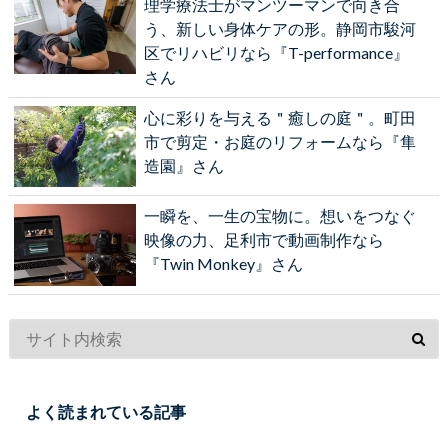
理学療法士がマンツーマンで向き合
う、新しい身体ケアの形。静岡市駿河
区でリハビリなら『T-performance』
さん
心に彩りを与える＂癒しの庭＂。町田
市で剪定・お庭のリフォームなら『隼
造園』さん
一瞬を、一生の宝物に。想いをつなぐ
映像の力、足利市で動画制作なら
『Twin Monkey』さん
よく読まれている記事