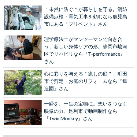
＂未然に防ぐ＂が暮らしを守る。消防
設備点検・電気工事を頼むなら鹿児島
市にある『プリベント』さん
理学療法士がマンツーマンで向き合
う、新しい身体ケアの形。静岡市駿河
区でリハビリなら『T-performance』
さん
心に彩りを与える＂癒しの庭＂。町田
市で剪定・お庭のリフォームなら『隼
造園』さん
一瞬を、一生の宝物に。想いをつなぐ
映像の力、足利市で動画制作なら
『Twin Monkey』さん