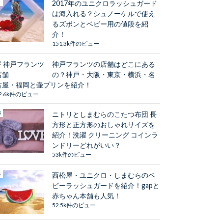
2017年のユニクロラッシュガード
は海入れる？シュノーケルで使え
るズボンとベビー用の値段を紹
介！
151.3k件のビュー
神戸フランツの店舗はどこにある
の？神戸・大阪・東京・横浜・名
古屋・福岡と壷プリンを紹介！
2.6k件のビュー
ニトリとしまむらのこたつ布団 長
方形と正方形のおしゃれサイズを
紹介！洗濯 クリーニング コインラ
ンドリーどれがいい？
53k件のビュー
西松屋・ユニクロ・しまむらのベ
ビーラッシュガードを紹介！gapと
赤ちゃん本舗も人気！
52.5k件のビュー