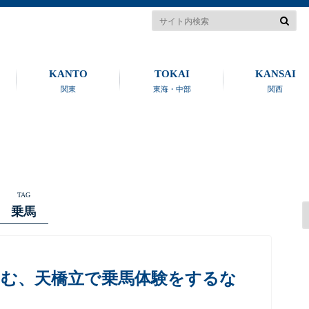
KANTO
TOKAI
KANSAI
関東
東海・中部
関西
TAG
乗馬
しむ、天橋立で乗馬体験をするな