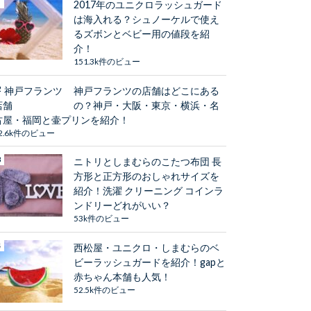
2017年のユニクロラッシュガード
は海入れる？シュノーケルで使え
るズボンとベビー用の値段を紹
介！
151.3k件のビュー
神戸フランツの店舗はどこにある
の？神戸・大阪・東京・横浜・名
古屋・福岡と壷プリンを紹介！
2.6k件のビュー
ニトリとしまむらのこたつ布団 長
方形と正方形のおしゃれサイズを
紹介！洗濯 クリーニング コインラ
ンドリーどれがいい？
53k件のビュー
西松屋・ユニクロ・しまむらのベ
ビーラッシュガードを紹介！gapと
赤ちゃん本舗も人気！
52.5k件のビュー