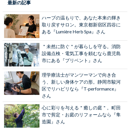
最新の記事
ハーブの温もりで、あなた本来の輝き
取り戻すサロン。東京都新宿区四谷に
ある『Lumière Herb Spa』さん
＂未然に防ぐ＂が暮らしを守る。消防
設備点検・電気工事を頼むなら鹿児島
市にある『プリベント』さん
理学療法士がマンツーマンで向き合
う、新しい身体ケアの形。静岡市駿河
区でリハビリなら『T-performance』
さん
心に彩りを与える＂癒しの庭＂。町田
市で剪定・お庭のリフォームなら『隼
造園』さん