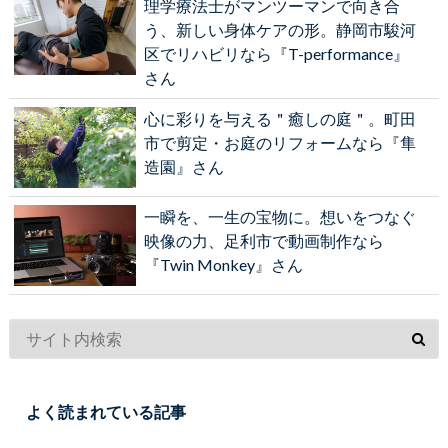
理学療法士がマンツーマンで向き合
う、新しい身体ケアの形。静岡市駿河
区でリハビリなら『T-performance』
さん
心に彩りを与える＂癒しの庭＂。町田
市で剪定・お庭のリフォームなら『隼
造園』さん
一瞬を、一生の宝物に。想いをつなぐ
映像の力、足利市で動画制作なら
『Twin Monkey』さん
よく読まれている記事