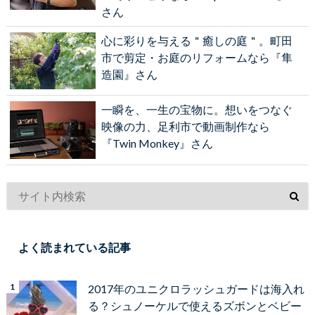
さん
心に彩りを与える＂癒しの庭＂。町田
市で剪定・お庭のリフォームなら『隼
造園』さん
一瞬を、一生の宝物に。想いをつなぐ
映像の力、足利市で動画制作なら
『Twin Monkey』さん
よく読まれている記事
2017年のユニクロラッシュガードは海入れ
る？シュノーケルで使えるズボンとベビー