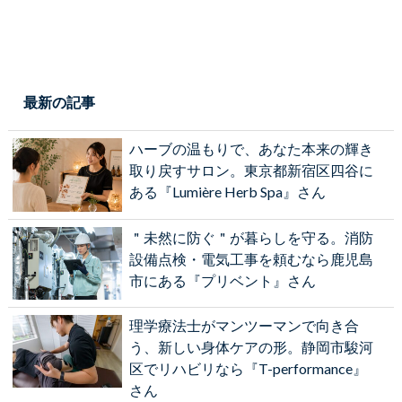
最新の記事
ハーブの温もりで、あなた本来の輝き
取り戻すサロン。東京都新宿区四谷に
ある『Lumière Herb Spa』さん
＂未然に防ぐ＂が暮らしを守る。消防
設備点検・電気工事を頼むなら鹿児島
市にある『プリベント』さん
理学療法士がマンツーマンで向き合
う、新しい身体ケアの形。静岡市駿河
区でリハビリなら『T-performance』
さん