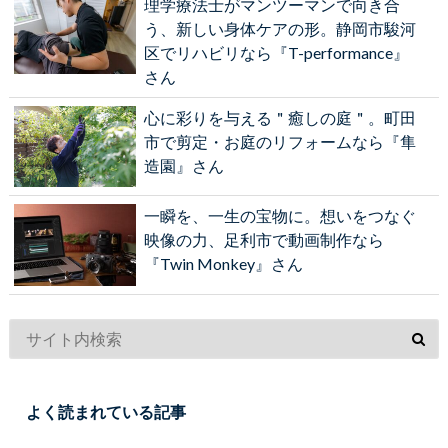
理学療法士がマンツーマンで向き合
う、新しい身体ケアの形。静岡市駿河
区でリハビリなら『T-performance』
さん
心に彩りを与える＂癒しの庭＂。町田
市で剪定・お庭のリフォームなら『隼
造園』さん
一瞬を、一生の宝物に。想いをつなぐ
映像の力、足利市で動画制作なら
『Twin Monkey』さん
よく読まれている記事