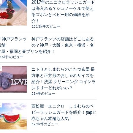
2017年のユニクロラッシュガード
は海入れる？シュノーケルで使え
るズボンとベビー用の値段を紹
介！
151.3k件のビュー
神戸フランツの店舗はどこにある
の？神戸・大阪・東京・横浜・名
古屋・福岡と壷プリンを紹介！
2.6k件のビュー
ニトリとしまむらのこたつ布団 長
方形と正方形のおしゃれサイズを
紹介！洗濯 クリーニング コインラ
ンドリーどれがいい？
53k件のビュー
西松屋・ユニクロ・しまむらのベ
ビーラッシュガードを紹介！gapと
赤ちゃん本舗も人気！
52.5k件のビュー