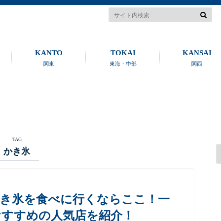
KANTO
TOKAI
KANSAI
関東
東海・中部
関西
TAG
かき氷
かき氷を食べに行くならここ！一
おすすめの人気店を紹介！