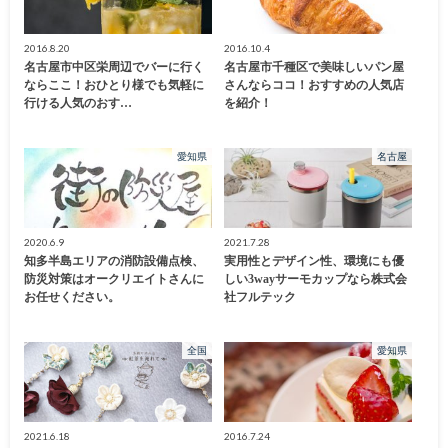
2016.8.20
2016.10.4
名古屋市中区栄周辺でバーに行く
名古屋市千種区で美味しいパン屋
ならここ！おひとり様でも気軽に
さんならココ！おすすめの人気店
行ける人気のおす…
を紹介！
愛知県
名古屋
2020.6.9
2021.7.28
知多半島エリアの消防設備点検、
実用性とデザイン性、環境にも優
防災対策はオークリエイトさんに
しい3wayサーモカップなら株式会
お任せください。
社フルテック
全国
愛知県
2021.6.18
2016.7.24