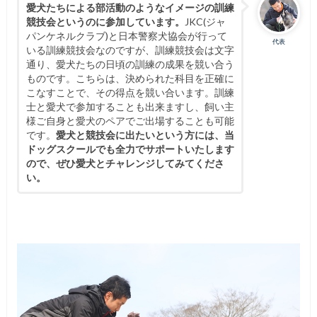
愛犬たちによる部活動のようなイメージの訓練
競技会というのに参加しています。
JKC(ジャ
パンケネルクラブ)と日本警察犬協会が行って
代表
いる訓練競技会なのですが、訓練競技会は文字
通り、愛犬たちの日頃の訓練の成果を競い合う
ものです。こちらは、決められた科目を正確に
こなすことで、その得点を競い合います。訓練
士と愛犬で参加することも出来ますし、飼い主
様ご自身と愛犬のペアでご出場することも可能
です。
愛犬と競技会に出たいという方には、当
ドッグスクールでも全力でサポートいたします
ので、ぜひ愛犬とチャレンジしてみてくださ
い。