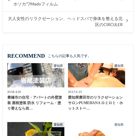
ホソカワMadoフィルム
大人女性のリラクゼーション、ヘッドスパで身体を整える北
区のCIRCULER
RECOMMEND
こちらの記事も人気です。
愛知県
愛知県
2018.4.20
2017.6.15
豊橋市の住宅・アパートの外壁塗
愛知県豊田市のリラクゼーション
装 屋根塗装 防水 リフォーム・塗
サロンPUMEHANA ロミロミ・ホ
り替えなら岩…
ットストー…
愛知県
愛知県