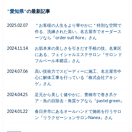
愛知県
の最新記事
2025.02.07
＂お客様の人生をより華やかに＂特別な空間で
作る、洗練された装い。名古屋市でオーダース
ーツなら『order suit fiore』さん
2024.11.14
お肌本来の美しさを引きだす手根の技。名東区
にある、フェイシャルエステサロン『サロン ド
フルベール本郷店』さん
2024.07.06
高い技術力でスピーディーに施工、名古屋市中
心に解体工事を行っている『株式会社アキシ
ゲ』さん
2024.04.25
足元から美しく健やかに、豊橋市で巻き爪ケ
ア・魚の目除去・角質ケアなら『pastel green』
2024.01.22
春日井市にあるオールハンドで施術を行うサロ
ン『リラクゼーションサロンNanea』さん