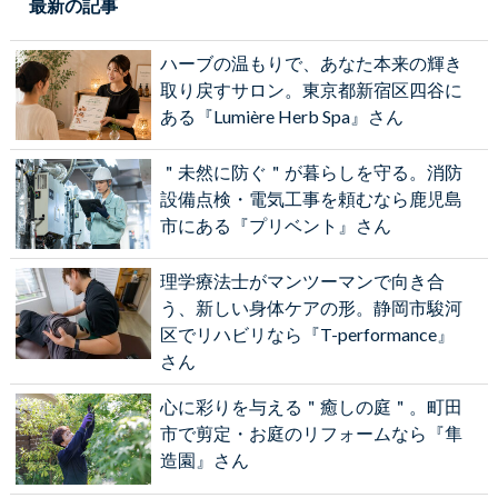
最新の記事
ハーブの温もりで、あなた本来の輝き
取り戻すサロン。東京都新宿区四谷に
ある『Lumière Herb Spa』さん
＂未然に防ぐ＂が暮らしを守る。消防
設備点検・電気工事を頼むなら鹿児島
市にある『プリベント』さん
理学療法士がマンツーマンで向き合
う、新しい身体ケアの形。静岡市駿河
区でリハビリなら『T-performance』
さん
心に彩りを与える＂癒しの庭＂。町田
市で剪定・お庭のリフォームなら『隼
造園』さん