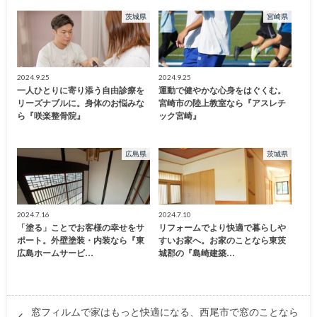
茨城県
宮崎県
2024.9.25
2024.9.25
一人ひとりに寄り添う自由診療を
運動で健やかな心身をはぐくむ。
リーズナブルに。身体のお悩みな
宮崎市の陸上教室なら『アスレチ
ら『咲楽整骨院』
ック宮崎』
広島県
茨城県
2024.7.16
2024.7.10
「塗る」ことでお客様の幸せをサ
リフォームでより快適で暮らしや
ポート。外壁塗装・内装なら『東
すいお家へ。お家のことなら東茨
広島ホームサービ…
城郡の『島崎建築…
窓フィルムで家はもっと快適になる、西尾市で窓のことなら