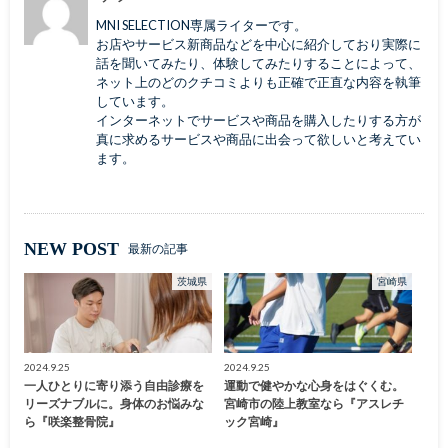
MNI SELECTION専属ライターです。
お店やサービス新商品などを中心に紹介しており実際に
話を聞いてみたり、体験してみたりすることによって、
ネット上のどのクチコミよりも正確で正直な内容を執筆
しています。
インターネットでサービスや商品を購入したりする方が
真に求めるサービスや商品に出会って欲しいと考えてい
ます。
NEW POST
最新の記事
茨城県
宮崎県
2024.9.25
2024.9.25
一人ひとりに寄り添う自由診療を
運動で健やかな心身をはぐくむ。
リーズナブルに。身体のお悩みな
宮崎市の陸上教室なら『アスレチ
ら『咲楽整骨院』
ック宮崎』