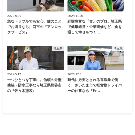
2023.8.29
2024.11.20
急なトラブルでも安心、鍵のこと
経験豊富な『食』のプロ。埼玉県
でお困りなら川口市の『アンロッ
で健康経営・企業研修など、食を
クサービス』
通して幸せをつく…
埼玉県
埼玉県
2024.5.17
2023.12.5
一つひとつを丁寧に。信頼の外壁
時代に必要とされる運送業で働
塗装・防水工事なら埼玉県熊谷市
く、さいたま市で軽貨物ドライバ
の『佐々木塗装』
ーの仕事なら『Fe…