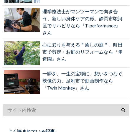
理学療法士がマンツーマンで向き合
う、新しい身体ケアの形。静岡市駿河
区でリハビリなら『T-performance』
さん
心に彩りを与える＂癒しの庭＂。町田
市で剪定・お庭のリフォームなら『隼
造園』さん
一瞬を、一生の宝物に。想いをつなぐ
映像の力、足利市で動画制作なら
『Twin Monkey』さん
よく読まれている記事