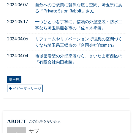
2024.06.07
自分へのご褒美に贅沢な癒し空間、埼玉県にあ
る『Private Salon Rabbit』さん
2024.05.17
一つひとつを丁寧に。信頼の外壁塗装・防水工
事なら埼玉県熊谷市の『佐々木塗装』
2024.04.06
リフォームやリノベーションで理想の空間づく
りなら埼玉県三郷市の『合同会社Yesman』
2024.04.04
地域密着型の外壁塗装なら、さいたま市西区の
『有限会社内田塗装』
埼玉県
ベビーマッサージ
ABOUT
この記事をかいた人
サブ