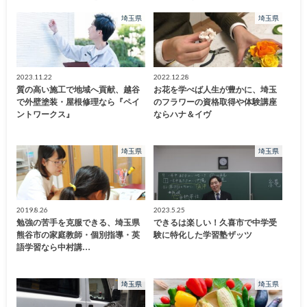
埼玉県
埼玉県
2023.11.22
2022.12.28
質の高い施工で地域へ貢献、越谷
お花を学べば人生が豊かに、埼玉
で外壁塗装・屋根修理なら『ペイ
のフラワーの資格取得や体験講座
ントワークス』
ならハナ＆イヴ
埼玉県
埼玉県
2019.8.26
2023.5.25
勉強の苦手を克服できる、埼玉県
できるは楽しい！久喜市で中学受
熊谷市の家庭教師・個別指導・英
験に特化した学習塾ザッツ
語学習なら中村講…
埼玉県
埼玉県