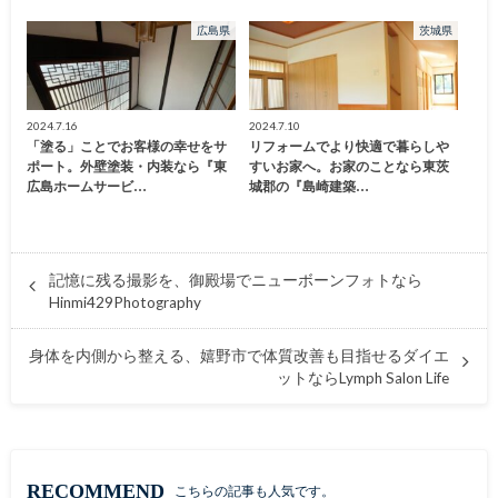
広島県
茨城県
2024.7.16
2024.7.10
「塗る」ことでお客様の幸せをサ
リフォームでより快適で暮らしや
ポート。外壁塗装・内装なら『東
すいお家へ。お家のことなら東茨
広島ホームサービ…
城郡の『島崎建築…
記憶に残る撮影を、御殿場でニューボーンフォトなら
Hinmi429Photography
身体を内側から整える、嬉野市で体質改善も目指せるダイエ
ットならLymph Salon Life
RECOMMEND
こちらの記事も人気です。