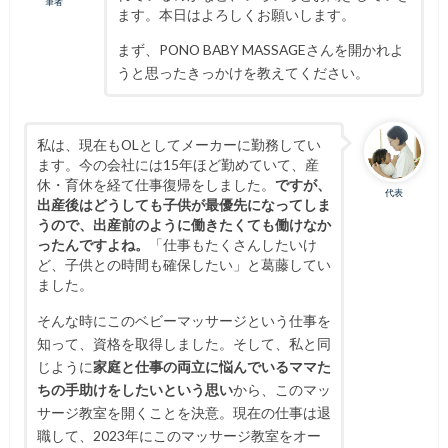
筆者
ます。本日はよろしくお願いします。
まず、PONO BABY MASSAGEさんを開かれよ
うと思ったきっかけを教えてください。
私は、現在もOLとしてメーカーに勤務してい
ます。今の会社には15年ほど勤めていて、産
休・育休を経て仕事復帰をしました。
ですが、
代表
出産後はどうしても子供が最優先になってしま
うので、出産前のように働きたくても働けなか
ったんですよね。
「仕事もたくさんしたいけ
ど、子供との時間も確保したい」と葛藤してい
ました。
そんな時にこのベビーマッサージという仕事を
知って、資格を取得しました。そして、
私と同
じように
家庭と仕事の両立に悩んでいるママた
ちの手助けをしたいという思い
から、このマッ
サージ教室を開くことを決意。
現在の仕事は退
職して、2023年にこのマッサージ教室をオー