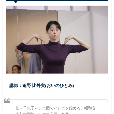
講師：追野 比外実(おいのひとみ)
佐々千恵子バレエ団でバレエを始める、昭和音