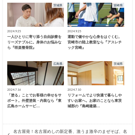
茨城県
宮崎県
2024.9.25
2024.9.25
一人ひとりに寄り添う自由診療を
運動で健やかな心身をはぐくむ。
リーズナブルに。身体のお悩みな
宮崎市の陸上教室なら『アスレチ
ら『咲楽整骨院』
ック宮崎』
広島県
茨城県
2024.7.16
2024.7.10
「塗る」ことでお客様の幸せをサ
リフォームでより快適で暮らしや
ポート。外壁塗装・内装なら『東
すいお家へ。お家のことなら東茨
広島ホームサービ…
城郡の『島崎建築…
名古屋発！名古屋めしの新定番、激うま激辛のまぜそば、名