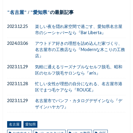
名古屋
/
愛知県
の最新記事
2023.12.25
楽しい夜を隠れ家空間で過ごす、愛知県名古屋
市のシーシャバーなら『Bar Liberta』
2024.03.06
アウトドア好きの理想を詰め込んだ家づくり、
名古屋市の工務店なら『Modernな木こりの工務
店』
2023.11.29
気軽に通えるリーズナブルなセルフ脱毛、昭和
区のセルフ脱毛サロンなら『an’s』
2023.11.28
忙しい女性が理想の自分になれる、名古屋市港
区でまつ毛ケアなら『ROUGE』
2023.11.29
名古屋市でパンフ・カタログデザインなら『デ
ザインハヤカワ』
名古屋
愛知県