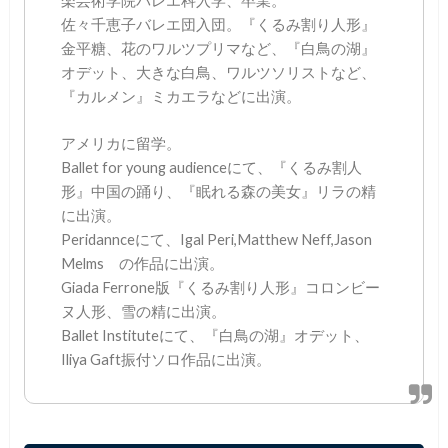
楽芸術学院バレエ科入学、卒業。
佐々千恵子バレエ団入団。『くるみ割り人形』
金平糖、花のワルツプリマなど、『白鳥の湖』
オデット、大きな白鳥、ワルツソリストなど、
『カルメン』ミカエラなどに出演。
アメリカに留学。
Ballet for young audienceにて、『くるみ割人
形』中国の踊り、『眠れる森の美女』リラの精
に出演。
Peridannceにて、Igal Peri,Matthew Neff,Jason
Melms の作品に出演。
Giada Ferrone版『くるみ割り人形』コロンビー
ヌ人形、雪の精に出演。
Ballet Instituteにて、『白鳥の湖』オデット、
Iliya Gaft振付ソロ作品に出演。