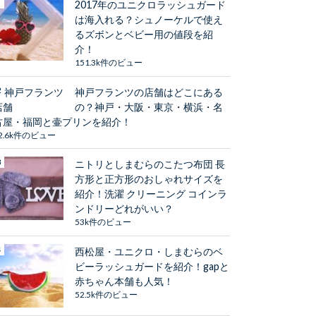
2017年のユニクロラッシュガード
は海入れる？シュノーケルで使え
るズボンとベビー用の値段を紹
介！
151.3k件のビュー
神戸フランツの店舗はどこにある
の？神戸・大阪・東京・横浜・名
古屋・福岡と壷プリンを紹介！
2.6k件のビュー
ニトリとしまむらのこたつ布団 長
方形と正方形のおしゃれサイズを
紹介！洗濯 クリーニング コインラ
ンドリーどれがいい？
53k件のビュー
西松屋・ユニクロ・しまむらのベ
ビーラッシュガードを紹介！gapと
赤ちゃん本舗も人気！
52.5k件のビュー